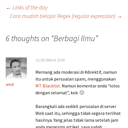
Post
←
Links of the day
Cara mudah belajar Regex (regular expression)
→
navigation
6 thoughts on “
Berbagi Ilmu
”
11/20/2004 at 22:09
Memang ada moderasi di #direktif, namun
itu untuk persoalan spam, menggunakan
amal
MT Blacklist
. Namun komentar anda “lolos
dengan selamat”, kok. 🙂
Barangkali ada sedikit persoalan di server
Web saat itu, sehingga tidak segera terlihat
hasilnya. Yang jelas tidak lama setelah jam
anda mengirim artikel, saya sudah