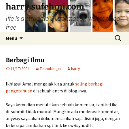
Skip
harry.sufehmi.com
to
life is a struggle – information wants to be
content
free
Search
Menu
for:
Berbagi Ilmu
11/17/2004
Teknoblogia
harry
Ikhlasul Amal mengajak kita untuk
saling berbagi
pengetahuan
di sebuah entry di blog-nya.
Saya kemudian menuliskan sebuah komentar, tapi ketika
di-submit tidak muncul. Mungkin ada moderasi komentar,
anyway saya akan dokumentasikan saja disini juga; dengan
beberapa tambahan spt link ke cwRsync dll :