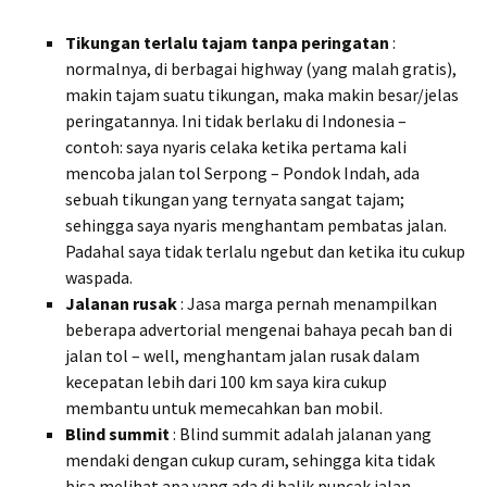
Tikungan terlalu tajam tanpa peringatan
:
normalnya, di berbagai highway (yang malah gratis),
makin tajam suatu tikungan, maka makin besar/jelas
peringatannya. Ini tidak berlaku di Indonesia –
contoh: saya nyaris celaka ketika pertama kali
mencoba jalan tol Serpong – Pondok Indah, ada
sebuah tikungan yang ternyata sangat tajam;
sehingga saya nyaris menghantam pembatas jalan.
Padahal saya tidak terlalu ngebut dan ketika itu cukup
waspada.
Jalanan rusak
: Jasa marga pernah menampilkan
beberapa advertorial mengenai bahaya pecah ban di
jalan tol – well, menghantam jalan rusak dalam
kecepatan lebih dari 100 km saya kira cukup
membantu untuk memecahkan ban mobil.
Blind summit
: Blind summit adalah jalanan yang
mendaki dengan cukup curam, sehingga kita tidak
bisa melihat apa yang ada di balik puncak jalan