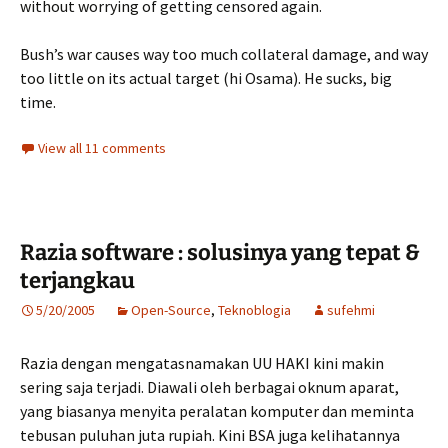
without worrying of getting censored again.
Bush’s war causes way too much collateral damage, and way
too little on its actual target (hi Osama). He sucks, big
time.
View all 11 comments
Razia software : solusinya yang tepat &
terjangkau
5/20/2005
Open-Source
,
Teknoblogia
sufehmi
Razia dengan mengatasnamakan UU HAKI kini makin
sering saja terjadi. Diawali oleh berbagai oknum aparat,
yang biasanya menyita peralatan komputer dan meminta
tebusan puluhan juta rupiah. Kini BSA juga kelihatannya