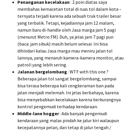
Penanganan kecelakaan
: 2 poin diatas saya
membahas kemacetan total di ruas tol dalam kota –
ternyata terjadi karena ada sebuah truk trailer besar
yang terbalik. Tetapi, kejadiannya jam 12 malam,
namun baru di-handle oleh Jasa marga jam 5 pagi
(menurut Metro FM). Duh, ya jelas jam 7 pagi pun
(baca: jam sibuk) masih belum selesai. Ini bisa
dihindari kalau Jasa marga mau meniru jalan tol
lainnya, yang menaruh kamera-kamera monitor, atau
patroli yang lebih sering.
Jalanan bergelombang
: WTF with this one ?
Beberapa jalan tol sangat bergelombang, sampai
bisa terasa beberapa kali cengkeraman ban pada
jalan menjadi melemah. Ini jelas berbahaya, karena
bisa menyebabkan kecelakaan karena berkurangnya
kontrol pengemudi terhadap kendaraan.
Middle-lane hogger
: Ada banyak pengemudi
kendaraan yang malas pindah ke jalur kiri walaupun
kecepatannya pelan, dan tetap di jalur tengah /