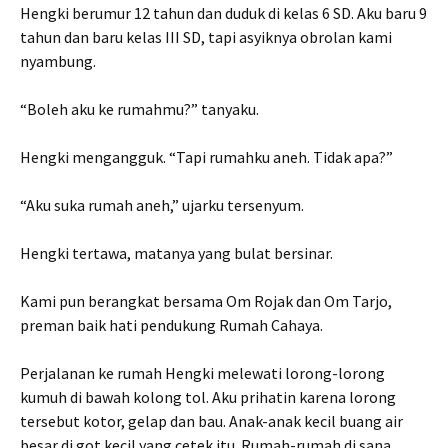
Hengki berumur 12 tahun dan duduk di kelas 6 SD. Aku baru 9
tahun dan baru kelas III SD, tapi asyiknya obrolan kami
nyambung.
“Boleh aku ke rumahmu?” tanyaku.
Hengki mengangguk. “Tapi rumahku aneh. Tidak apa?”
“Aku suka rumah aneh,” ujarku tersenyum.
Hengki tertawa, matanya yang bulat bersinar.
Kami pun berangkat bersama Om Rojak dan Om Tarjo,
preman baik hati pendukung Rumah Cahaya.
Perjalanan ke rumah Hengki melewati lorong-lorong
kumuh di bawah kolong tol. Aku prihatin karena lorong
tersebut kotor, gelap dan bau. Anak-anak kecil buang air
besar di got kecil yang cetek itu. Rumah-rumah di sana