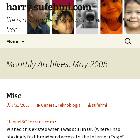
Skip
harry.sufehmi.com
to
life is a struggle – information wants to be
content
free
Search
Menu
for:
Monthly Archives: May 2005
Misc
5/31/2005
General
,
Teknoblogia
sufehmi
[
LinuxISOtorrent.com
:
Wished this existed when I was still in UK (where I had
blazingly fast broadband access to the Internet) *sigh*