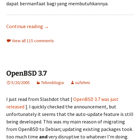
dapat bermanfaat bagi yang membutuhkannya.
Razia software : solusinya yang tepat & terja
Continue reading
→
View all 115 comments
OpenBSD 3.7
5/20/2005
Teknoblogia
sufehmi
I just read from Slashdot that [
OpenBSD 3.7 was just
released
]. I quickly checked the announcement, but
unfortunately it seems that the auto-update feature is still
being developed. This was my main reason of migrating
from OpenBSD to Debian; updating existing packages took
too much time
and
very disruptive to whatever I’m doing.