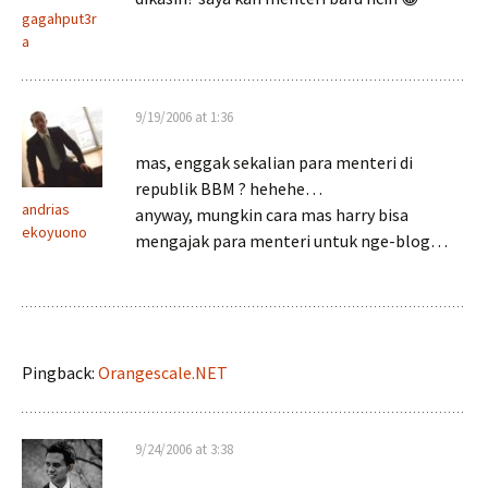
gagahput3r
a
9/19/2006 at 1:36
mas, enggak sekalian para menteri di
republik BBM ? hehehe…
andrias
anyway, mungkin cara mas harry bisa
ekoyuono
mengajak para menteri untuk nge-blog…
Pingback:
Orangescale.NET
9/24/2006 at 3:38