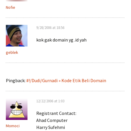
Nofie
9/28/2006 at 18:56
kok gak domain yg .id yah
geblek
Pingback:
#!/Dudi/Gurnadi » Kode Etik Beli Domain
12/22/2006 at 1:03
Registrant Contact:
Ahad Computer
Momoci
Harry Sufehmi