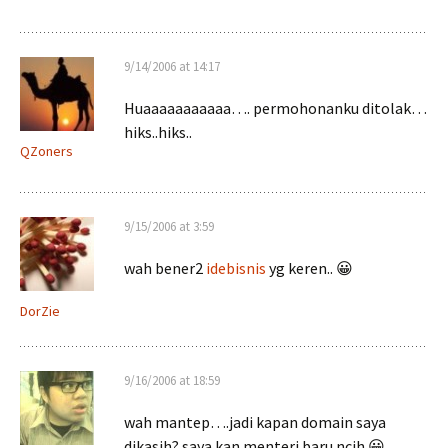
9/14/2006 at 14:17
Huaaaaaaaaaaa…. permohonanku ditolak…
hiks..hiks..
QZoners
9/15/2006 at 3:59
wah bener2
idebisnis
yg keren.. 😀
DorZie
9/16/2006 at 18:59
wah mantep….jadi kapan domain saya
dikasih? saya kan menteri baru ncih 😀