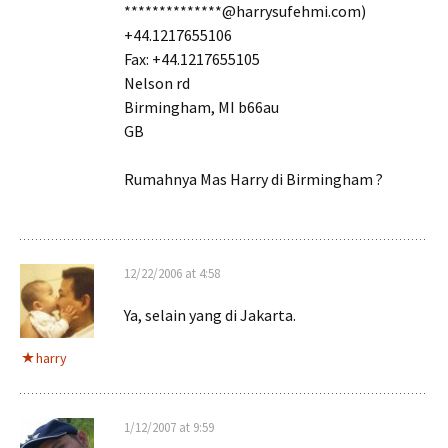
**************@harrysufehmi.com)
+44.1217655106
Fax: +44.1217655105
Nelson rd
Birmingham, MI b66au
GB
Rumahnya Mas Harry di Birmingham ?
12/22/2006 at 4:58
Ya, selain yang di Jakarta.
harry
1/12/2007 at 9:59