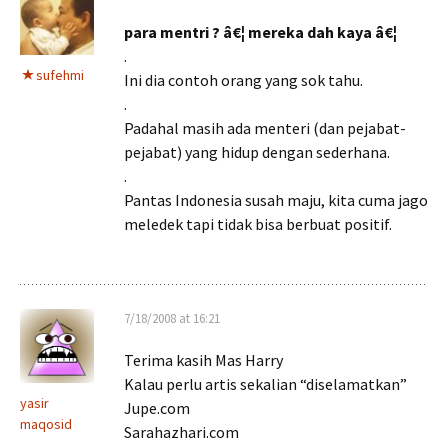
para mentri ? â€¦ mereka dah kaya â€¦
.
sufehmi
Ini dia contoh orang yang sok tahu.
.
Padahal masih ada menteri (dan pejabat-
pejabat) yang hidup dengan sederhana.
.
Pantas Indonesia susah maju, kita cuma jago
meledek tapi tidak bisa berbuat positif.
7/18/2008 at 16:21
Terima kasih Mas Harry
Kalau perlu artis sekalian “diselamatkan”
yasir
Jupe.com
maqosid
Sarahazhari.com