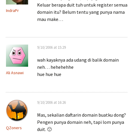
Keluar berapa duit tuh untuk register semua
IndraPr
domain itu? Belum tentu yang punya nama
mau make…
9/10/2006 at 15:29
wah kayaknya ada udang di balik domain
neh… hehehehhe
Ali Asnawi
hue hue hue
9/10/2006 at 16:26
Mas, sekalian daftarin domain buatku dong?
Pengen punya domain neh, tapi lom punya
QZoners
duit. 🙁