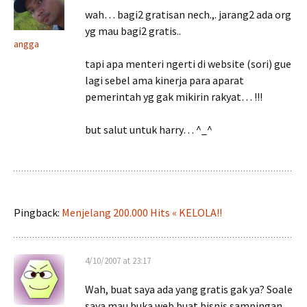
wah… bagi2 gratisan nech.,. jarang2 ada org
yg mau bagi2 gratis..
angga
tapi apa menteri ngerti di website (sori) gue
lagi sebel ama kinerja para aparat
pemerintah yg gak mikirin rakyat… !!!
but salut untuk harry… ^_^
Pingback:
Menjelang 200.000 Hits « KELOLA!!
4/10/2007 at 23:17
Wah, buat saya ada yang gratis gak ya? Soale
saya mau buka web buat bisnis sampingan