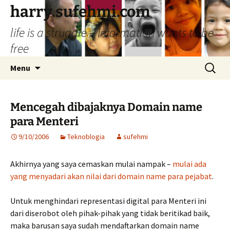
Skip
harry.sufehmi.com
to
life is a struggle – information wants to be
content
free
Search
Menu
for:
Mencegah dibajaknya Domain name
para Menteri
9/10/2006
Teknoblogia
sufehmi
Akhirnya yang saya cemaskan mulai nampak –
mulai ada
yang menyadari akan nilai dari domain name para pejabat
.
Untuk menghindari representasi digital para Menteri ini
dari diserobot oleh pihak-pihak yang tidak beritikad baik,
maka barusan saya sudah mendaftarkan domain name