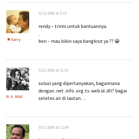
9/11/2006 at 9:19
rendy – trims untuk bantuannya.
.
harry
ben – mau bikin saya bangkrut ya ?? 😀
9/11/2006 at 11:02
solusi yang dipertanyakan, bagaimana
dengan .net .info .org .tv .web.id .dll? bagai
N. A. Hilal
setetes air di lautan…
9/11/2006 at 12:04