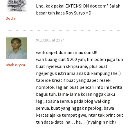
Lho, kok pakai EXTENSION dot com? Salah
besar tuh kata Roy Suryo =D
Dedhi
9/11/2006 at 20:27
weih dapet domain mau dunk!!!
wah buang duit $ 200 yah, hm boleh juga tuh
abah oryza
buat nyelesain skripsi ane, plus buat
ngejenguk istri ama anak di kampung (he..).
tapi ide kreatif buat yang dapet rezeki
nomplok. lagian buat pencari info ini berita
bagus tuh, lama-lama koran nggak laku
lagi, soalna semua pada blog walking
semua. buat yang nggak ngeblog, bawa
kertas aja ke tempat gwe, ntar tak print out
tuh data-data. ha… ha… (nyaingin nich)