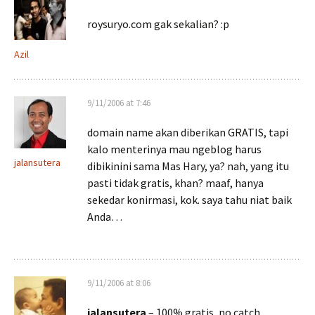
roysuryo.com gak sekalian? :p
Azil
9/11/2006 at 7:46
domain name akan diberikan GRATIS, tapi
kalo menterinya mau ngeblog harus
jalansutera
dibikinini sama Mas Hary, ya? nah, yang itu
pasti tidak gratis, khan? maaf, hanya
sekedar konirmasi, kok. saya tahu niat baik
Anda…
9/11/2006 at 8:06
jalansutera
– 100% gratis, no catch