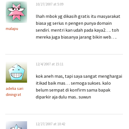
10/27/2007 at 5:09
lhah mbok yg dikasih gratis itu masyarakat
biasa yg serius n pengen punya domain
malapu
sendiri. mentri kan udah pada kaya2…. toh
mereka juga biasanya jarang bikin web….
12/4/2007 at 15:11
kok aneh mas, tapi saya sangat menghargai
itikad baik mas… semoga sukses. kalo
adelia sari
belum sempat di konfirm sama bapak
diningrat
diparkir aja dulu mas.. suwun
12/27/2007 at 10:42