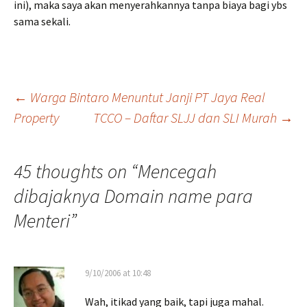
ini), maka saya akan menyerahkannya tanpa biaya bagi ybs
sama sekali.
Post
←
Warga Bintaro Menuntut Janji PT Jaya Real
Property
TCCO – Daftar SLJJ dan SLI Murah
→
navigation
45 thoughts on “
Mencegah
dibajaknya Domain name para
Menteri
”
9/10/2006 at 10:48
Wah, itikad yang baik, tapi juga mahal.