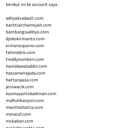
berikut ini ke account saya :
adhyaksadault.com
bachtiarchamsyah.com
bambangsudibyo.com
djokokirmanto.com
ermansuparno.com
fahmiidris.com
freddynumberi.com
hamidawaluddin.com
hassanwirajuda.com
hattarajasa.com
jerowacik.com
kusmayantokadiman.com
maftuhbasyuni.com
meuthiahatta.com
mmaruf.com
mskaban.com
paskahsuzetta.com