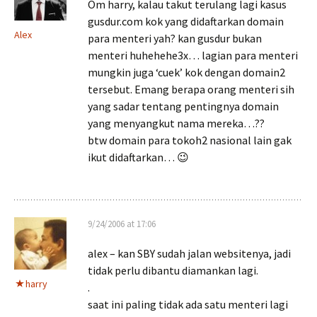
Om harry, kalau takut terulang lagi kasus
gusdur.com kok yang didaftarkan domain
Alex
para menteri yah? kan gusdur bukan
menteri huhehehe3x… lagian para menteri
mungkin juga ‘cuek’ kok dengan domain2
tersebut. Emang berapa orang menteri sih
yang sadar tentang pentingnya domain
yang menyangkut nama mereka…??
btw domain para tokoh2 nasional lain gak
ikut didaftarkan… 😉
9/24/2006 at 17:06
alex – kan SBY sudah jalan websitenya, jadi
tidak perlu dibantu diamankan lagi.
harry
.
saat ini paling tidak ada satu menteri lagi