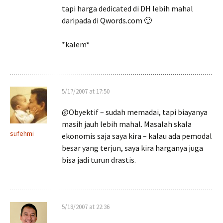
tapi harga dedicated di DH lebih mahal
daripada di Qwords.com 🙂
*kalem*
5/17/2007 at 17:50
@Obyektif – sudah memadai, tapi biayanya
masih jauh lebih mahal. Masalah skala
sufehmi
ekonomis saja saya kira – kalau ada pemodal
besar yang terjun, saya kira harganya juga
bisa jadi turun drastis.
5/18/2007 at 22:36