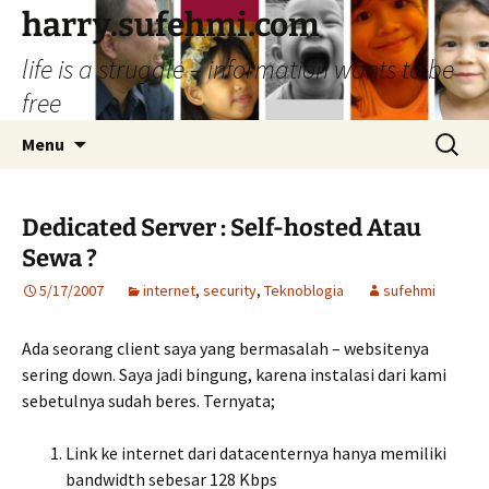
Skip
harry.sufehmi.com
to
life is a struggle – information wants to be
content
free
Search
Menu
for:
Dedicated Server : Self-hosted Atau
Sewa ?
5/17/2007
internet
,
security
,
Teknoblogia
sufehmi
Ada seorang client saya yang bermasalah – websitenya
sering down. Saya jadi bingung, karena instalasi dari kami
sebetulnya sudah beres. Ternyata;
Link ke internet dari datacenternya hanya memiliki
bandwidth sebesar 128 Kbps