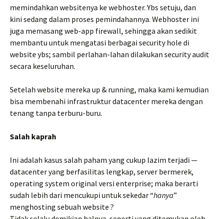
memindahkan websitenya ke webhoster. Ybs setuju, dan
kini sedang dalam proses pemindahannya. Webhoster ini
juga memasang web-app firewall, sehingga akan sedikit
membantu untuk mengatasi berbagai security hole di
website ybs; sambil perlahan-lahan dilakukan security audit
secara keseluruhan.
Setelah website mereka up & running, maka kami kemudian
bisa membenahi infrastruktur datacenter mereka dengan
tenang tanpa terburu-buru.
Salah kaprah
Ini adalah kasus salah paham yang cukup lazim terjadi —
datacenter yang berfasilitas lengkap, server bermerek,
operating system original versi enterprise; maka berarti
sudah lebih dari mencukupi untuk sekedar “
hanya
”
menghosting sebuah website ?
Tidak selalu demikian halnya, seperti yang ditemukan oleh