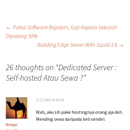
Post
←
Pakai Software Bajakan, Gaji Kepala Sekolah
Dipotong 50%
Building Edge Server With Squid 2.6
→
navigation
26 thoughts on “
Dedicated Server :
Self-hosted Atau Sewa ?
”
5/17/2007 at 10:29
Wah, aku sih pake hostingnya orang aja deh.
Mending sewa daripada beli sendiri.
Belajar