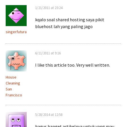
1/21/2011 at 23:24
kqalo soal shared hosting saya pikit
bluehost lah yang paling jago
singerfutura
6/11/2011 at 9:16
I like this article too. Very well written.
House
Cleaning
San
Francisco
5/28/2014 at 12:58
bagus banget artikelnya untuk yang mau