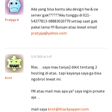
Ada yang bisa bantu aku design hw & sw
server gak??????Aku tunggu di 021-
Pratjaja K
54377813-08883020770 setiap saat gak
pakai lama !!!! Buruan atau lewat email
pratjaja@yahoo.com
5/9/2009 at 0:47
Mas… saya mau tanya2 dikit tentang 2
hosting di atas.. tapi kayanya saya ga bisa
Krist
ngobrol lewat ini.
YM atau mail mas apa ya? saya ingin private
aja…
mail saya
krist@blackpapper.com