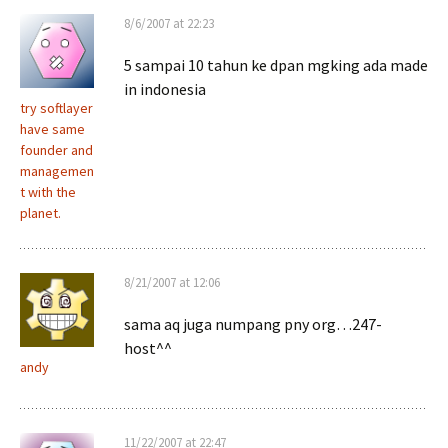
8/6/2007 at 22:23
5 sampai 10 tahun ke dpan mgking ada made
in indonesia
try softlayer
have same
founder and
managemen
t with the
planet.
8/21/2007 at 12:06
sama aq juga numpang pny org…247-
host^^
andy
11/22/2007 at 22:47