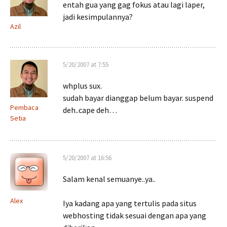
entah gua yang gag fokus atau lagi laper,
jadi kesimpulannya?
Azil
5/20/2007 at 7:55
whplus sux.
sudah bayar dianggap belum bayar. suspend
Pembaca
deh..cape deh…
Setia
5/20/2007 at 16:56
Salam kenal semuanye..ya..
Alex
Iya kadang apa yang tertulis pada situs
webhosting tidak sesuai dengan apa yang