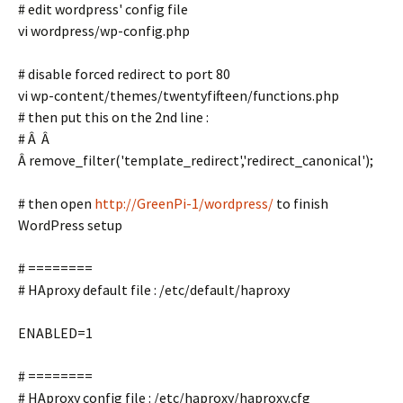
# edit wordpress' config file
vi wordpress/wp-config.php
# disable forced redirect to port 80
vi wp-content/themes/twentyfifteen/functions.php
# then put this on the 2nd line :
# Â Â
Â remove_filter('template_redirect','redirect_canonical');
# then open
http://GreenPi-1/wordpress/
to finish
WordPress setup
# ========
# HAproxy default file : /etc/default/haproxy
ENABLED=1
# ========
# HAproxy config file : /etc/haproxy/haproxy.cfg