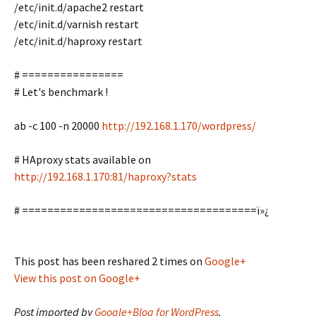
/etc/init.d/apache2 restart
/etc/init.d/varnish restart
/etc/init.d/haproxy restart
# ================
# Let's benchmark !
ab -c 100 -n 20000
http://192.168.1.170/wordpress/
# HAproxy stats available on
http://192.168.1.170:81/haproxy?stats
# =====================================ï»¿
This post has been reshared 2 times on
Google+
View this post on Google+
Post imported by
Google+Blog for WordPress
.