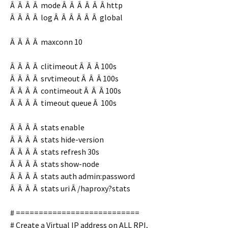
Â Â Â Â mode Â Â Â Â Â Â http
Â Â Â Â log Â Â Â Â Â Â global
Â Â Â Â maxconn 10
Â Â Â Â clitimeout Â Â Â 100s
Â Â Â Â srvtimeout Â Â Â 100s
Â Â Â Â contimeout Â Â Â 100s
Â Â Â Â timeout queue Â 100s
Â Â Â Â stats enable
Â Â Â Â stats hide-version
Â Â Â Â stats refresh 30s
Â Â Â Â stats show-node
Â Â Â Â stats auth admin:password
Â Â Â Â stats uri Â /haproxy?stats
# ===========================
# Create a Virtual IP address on ALL RPI,