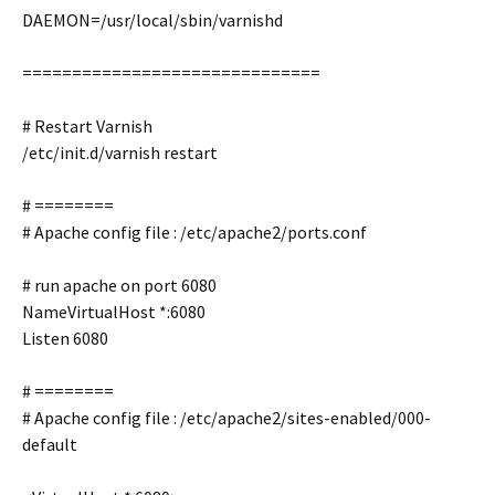
DAEMON=/usr/local/sbin/varnishd
==============================
# Restart Varnish
/etc/init.d/varnish restart
# ========
# Apache config file : /etc/apache2/ports.conf
# run apache on port 6080
NameVirtualHost *:6080
Listen 6080
# ========
# Apache config file : /etc/apache2/sites-enabled/000-
default