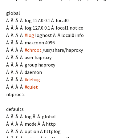
global
Â Â Â Â log 127.0.0.1 Â local0
Â Â Â Â log 127.0.0.1 Â local1 notice
Â Â Â Â
#log
loghost Â Â local0 info
Â Â Â Â maxconn 4096
Â Â Â Â
#chroot
/usr/share/haproxy
Â Â Â Â user haproxy
Â Â Â Â group haproxy
Â Â Â Â daemon
Â Â Â Â
#debug
Â Â Â Â
#quiet
nbproc 2
defaults
Â Â Â Â log Â Â global
Â Â Â Â mode Â Â http
Â Â Â Â option Â httplog