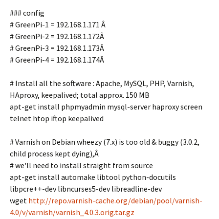
### config
# GreenPi-1 = 192.168.1.171 Â
# GreenPi-2 = 192.168.1.172Â
# GreenPi-3 = 192.168.1.173Â
# GreenPi-4 = 192.168.1.174Â
# Install all the software : Apache, MySQL, PHP, Varnish,
HAproxy, keepalived; total approx. 150 MB
apt-get install phpmyadmin mysql-server haproxy screen
telnet htop iftop keepalived
# Varnish on Debian wheezy (7.x) is too old & buggy (3.0.2,
child process kept dying),Â
# we'll need to install straight from source
apt-get install automake libtool python-docutils
libpcre++-dev libncurses5-dev libreadline-dev
wget
http://repo.varnish-cache.org/debian/pool/varnish-
4.0/v/varnish/varnish_4.0.3.orig.tar.gz