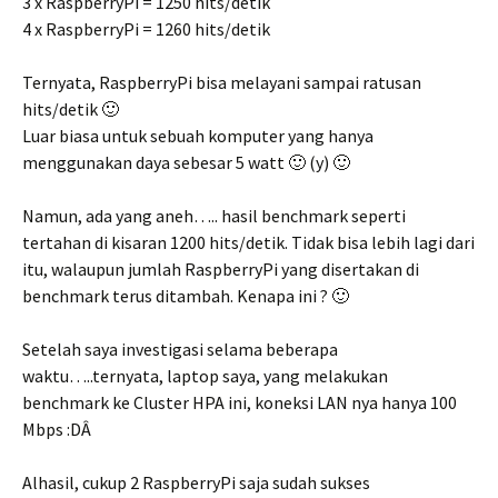
3 x RaspberryPi = 1250 hits/detik
4 x RaspberryPi = 1260 hits/detik
Ternyata, RaspberryPi bisa melayani sampai ratusan
hits/detik 🙂
Luar biasa untuk sebuah komputer yang hanya
menggunakan daya sebesar 5 watt 🙂 (y) 🙂
Namun, ada yang aneh….. hasil benchmark seperti
tertahan di kisaran 1200 hits/detik. Tidak bisa lebih lagi dari
itu, walaupun jumlah RaspberryPi yang disertakan di
benchmark terus ditambah. Kenapa ini ? 🙂
Setelah saya investigasi selama beberapa
waktu…..ternyata, laptop saya, yang melakukan
benchmark ke Cluster HPA ini, koneksi LAN nya hanya 100
Mbps :DÂ
Alhasil, cukup 2 RaspberryPi saja sudah sukses