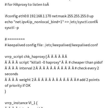
# for HAproxy to listen toÂ
ifconfig eth0:0 192.168.1.170 netmask 255.255.255.0 up
echo "net.ipv4.ip_nonlocal_bind=1" >> /etc/sysctl.confÂ
sysctl -p
# ========
# keepalived config file : /etc/keepalived/keepalived.conf
vrrp_script chk_haproxy { Â Â Â Â Â Â
Â Â Â Â script "killall -0 haproxy" Â Â # cheaper than pidof
Â Â Â Â interval 2 Â Â Â Â Â Â Â Â Â Â Â # check every 2
seconds
Â Â Â Â weight 2 Â Â Â Â Â Â Â Â Â Â Â Â # add 2 points
of priority if OK
}
vrrp_instance VI_1 {