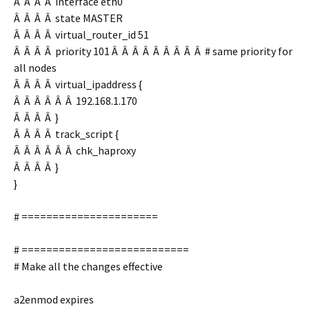
Â Â Â Â interface eth0
Â Â Â Â state MASTER
Â Â Â Â virtual_router_id 51
Â Â Â Â priority 101 Â Â Â Â Â Â Â Â Â # same priority for
all nodes
Â Â Â Â virtual_ipaddress {
Â Â Â Â Â Â 192.168.1.170
Â Â Â Â }
Â Â Â Â track_script {
Â Â Â Â Â Â chk_haproxy
Â Â Â Â }
}
# ======================
# ===========================
# Make all the changes effective
a2enmod expires