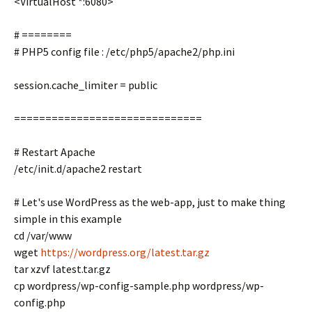
<VirtualHost *:6080>
# ========
# PHP5 config file : /etc/php5/apache2/php.ini
session.cache_limiter = public
==============================
# Restart Apache
/etc/init.d/apache2 restart
# Let's use WordPress as the web-app, just to make thing
simple in this example
cd /var/www
wget
https://wordpress.org/latest.tar.gz
tar xzvf latest.tar.gz
cp wordpress/wp-config-sample.php wordpress/wp-
config.php