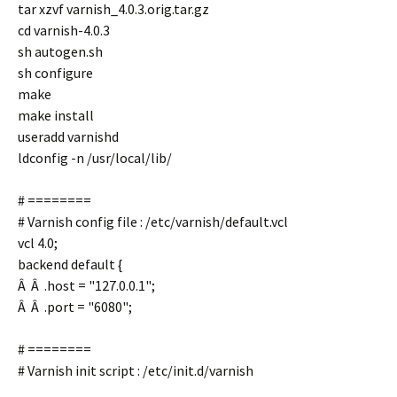
tar xzvf varnish_4.0.3.orig.tar.gz
cd varnish-4.0.3
sh autogen.sh
sh configure
make
make install
useradd varnishd
ldconfig -n /usr/local/lib/
# ========
# Varnish config file : /etc/varnish/default.vcl
vcl 4.0;
backend default {
Â Â .host = "127.0.0.1";
Â Â .port = "6080";
# ========
# Varnish init script : /etc/init.d/varnish