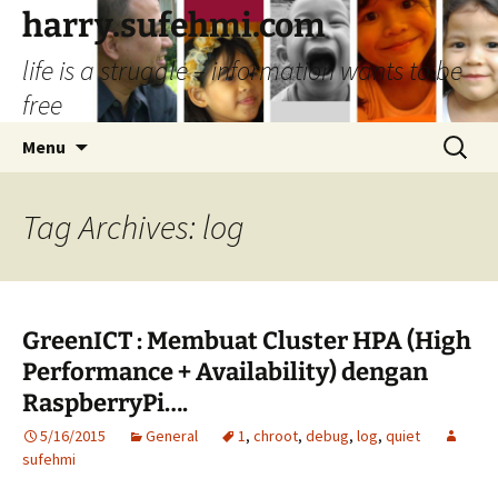
Skip
harry.sufehmi.com
to
life is a struggle – information wants to be
content
free
Search
Menu
for:
Tag Archives: log
GreenICT : Membuat Cluster HPA (High
Performance + Availability) dengan
RaspberryPi….
5/16/2015
General
1
,
chroot
,
debug
,
log
,
quiet
sufehmi