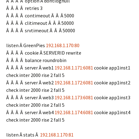
Â Â Â Â option Â dontlognull
Â Â Â Â retries 3
Â Â Â Â contimeout Â Â Â 5000
Â Â Â Â clitimeout Â Â Â 50000
Â Â Â Â srvtimeout Â Â Â 50000
listen Â GreenPies
192.168.1.170:80
Â Â Â Â cookie Â SERVERID rewrite
Â Â Â Â balance roundrobin
Â Â Â Â server Â web1
192.168.1.171:6081
cookie app1inst1
check inter 2000 rise 2 fall 5
Â Â Â Â server Â web2
192.168.1.172:6081
cookie app1inst2
check inter 2000 rise 2 fall 5
Â Â Â Â server Â web3
192.168.1.173:6081
cookie app1inst3
check inter 2000 rise 2 fall 5
Â Â Â Â server Â web4
192.168.1.174:6081
cookie app1inst4
check inter 2000 rise 2 fall 5
listen Â stats Â
192.168.1.170:81