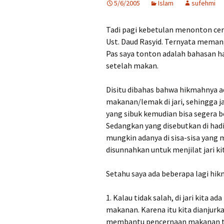
5/6/2005
Islam
sufehmi
Tadi pagi kebetulan menonton cera
Ust. Daud Rasyid. Ternyata memang 
Pas saya tonton adalah bahasan h
setelah makan.
Disitu dibahas bahwa hikmahnya ad
makanan/lemak di jari, sehingga j
yang sibuk kemudian bisa segera b
Sedangkan yang disebutkan di hadi
mungkin adanya di sisa-sisa yang m
disunnahkan untuk menjilat jari k
Setahu saya ada beberapa lagi hikm
1. Kalau tidak salah, di jari kita
makanan. Karena itu kita dianjur
membantu pencernaan makanan t