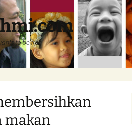
ehmi.com
wants to be free
membersihkan
ah makan