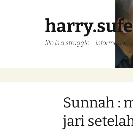
Skip
to
content
harry.suf
life is a struggle – information 
Sunnah : 
jari setel