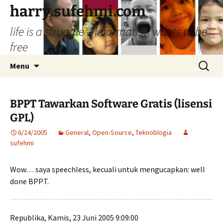
Skip
harry.sufehmi.com
to
life is a struggle – information wants to be
content
free
Search
Menu
for:
BPPT Tawarkan Software Gratis (lisensi
GPL)
6/24/2005
General
,
Open-Source
,
Teknoblogia
sufehmi
Wow… saya speechless, kecuali untuk mengucapkan: well
done BPPT.
Republika, Kamis, 23 Juni 2005 9:09:00