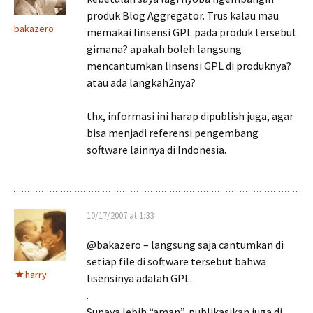
produk Blog Aggregator. Trus kalau mau
bakazero
memakai linsensi GPL pada produk tersebut
gimana? apakah boleh langsung
mencantumkan linsensi GPL di produknya?
atau ada langkah2nya?
thx, informasi ini harap dipublish juga, agar
bisa menjadi referensi pengembang
software lainnya di Indonesia.
10/17/2007 at 1:33
@bakazero – langsung saja cantumkan di
setiap file di software tersebut bahwa
harry
lisensinya adalah GPL.
.
Supaya lebih “aman”, publikasikan juga di