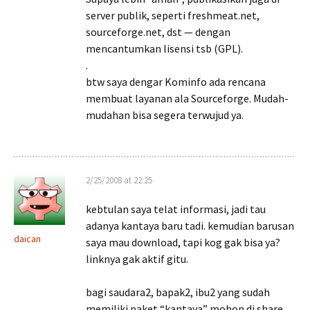
server publik, seperti freshmeat.net,
sourceforge.net, dst — dengan
mencantumkan lisensi tsb (GPL).
.
btw saya dengar Kominfo ada rencana
membuat layanan ala Sourceforge. Mudah-
mudahan bisa segera terwujud ya.
2/25/2008 at 22:25
kebtulan saya telat informasi, jadi tau
adanya kantaya baru tadi. kemudian barusan
daican
saya mau download, tapi kog gak bisa ya?
linknya gak aktif gitu.
bagi saudara2, bapak2, ibu2 yang sudah
memiliki paket “kantaya” mohon di share