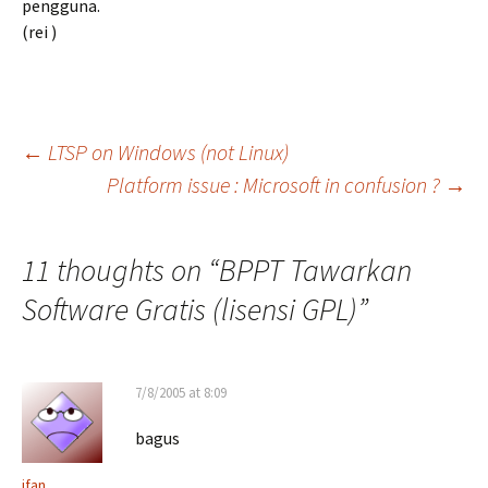
pengguna.
(rei )
Post
←
LTSP on Windows (not Linux)
Platform issue : Microsoft in confusion ?
→
navigation
11 thoughts on “
BPPT Tawarkan
Software Gratis (lisensi GPL)
”
7/8/2005 at 8:09
bagus
ifan