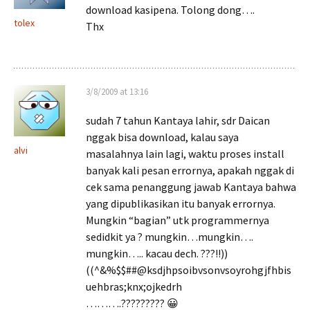
download kasipena. Tolong dong….
tolex
Thx
3/8/2009 at 13:16
sudah 7 tahun Kantaya lahir, sdr Daican
nggak bisa download, kalau saya
alvi
masalahnya lain lagi, waktu proses install
banyak kali pesan errornya, apakah nggak di
cek sama penanggung jawab Kantaya bahwa
yang dipublikasikan itu banyak errornya.
Mungkin “bagian” utk programmernya
sedidkit ya ? mungkin…mungkin….
mungkin….. kacau dech. ???!!))
((^&%$$##@ksdjhpsoibvsonvsoyrohgjfhbis
uehbras;knx;ojkedrh
……….????????? 😀