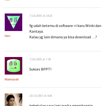
7/14/2005 at 14:18
Yg udah ketemu di software-ri baru Winbi dan
Kantaya.
Heri
Kalau yg lain dimana ya bisa download …?
7/18/2005 at 7:38
Sukses BPPT!
Maimunah
10/13/2007 at 4:06
kebetulan saya lagi nyoba ngembangin