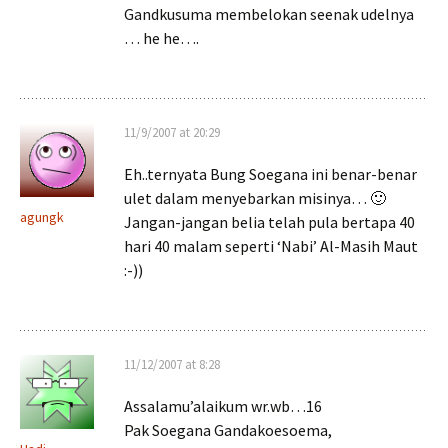
Gandkusuma membelokan seenak udelnya
… he he….
11/9/2007 at 20:29
Eh..ternyata Bung Soegana ini benar-benar
ulet dalam menyebarkan misinya… 🙂
agungk
Jangan-jangan belia telah pula bertapa 40
hari 40 malam seperti ‘Nabi’ Al-Masih Maut
:-))
11/12/2007 at 8:28
Assalamu’alaikum wr.wb…16
Pak Soegana Gandakoesoema,