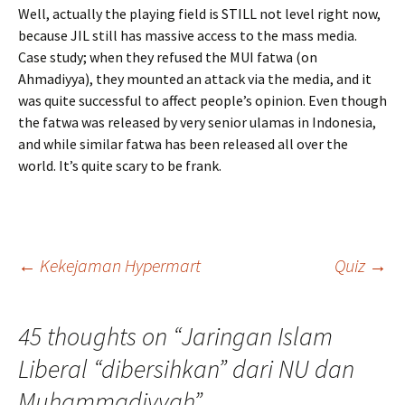
Well, actually the playing field is STILL not level right now,
because JIL still has massive access to the mass media.
Case study; when they refused the MUI fatwa (on
Ahmadiyya), they mounted an attack via the media, and it
was quite successful to affect people’s opinion. Even though
the fatwa was released by very senior ulamas in Indonesia,
and while similar fatwa has been released all over the
world. It’s quite scary to be frank.
Post
←
Kekejaman Hypermart
Quiz
→
navigation
45 thoughts on “
Jaringan Islam
Liberal “dibersihkan” dari NU dan
Muhammadiyyah
”