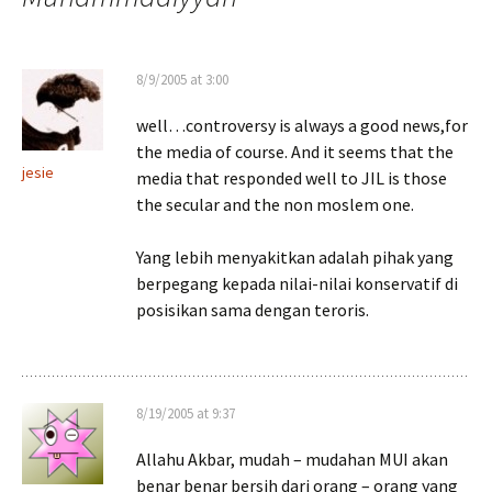
8/9/2005 at 3:00
well…controversy is always a good news,for
the media of course. And it seems that the
jesie
media that responded well to JIL is those
the secular and the non moslem one.
Yang lebih menyakitkan adalah pihak yang
berpegang kepada nilai-nilai konservatif di
posisikan sama dengan teroris.
8/19/2005 at 9:37
Allahu Akbar, mudah – mudahan MUI akan
benar benar bersih dari orang – orang yang