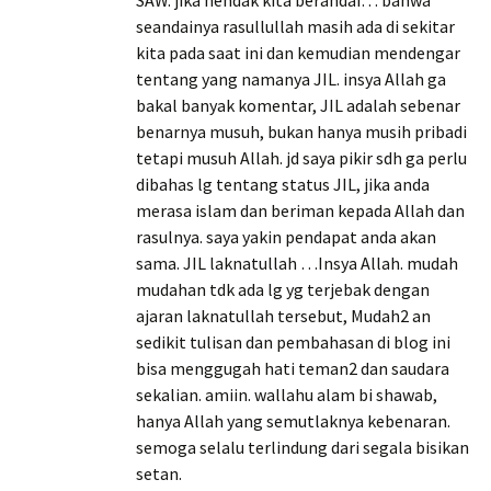
SAW. jika hendak kita berandai… bahwa
seandainya rasullullah masih ada di sekitar
kita pada saat ini dan kemudian mendengar
tentang yang namanya JIL. insya Allah ga
bakal banyak komentar, JIL adalah sebenar
benarnya musuh, bukan hanya musih pribadi
tetapi musuh Allah. jd saya pikir sdh ga perlu
dibahas lg tentang status JIL, jika anda
merasa islam dan beriman kepada Allah dan
rasulnya. saya yakin pendapat anda akan
sama. JIL laknatullah …Insya Allah. mudah
mudahan tdk ada lg yg terjebak dengan
ajaran laknatullah tersebut, Mudah2 an
sedikit tulisan dan pembahasan di blog ini
bisa menggugah hati teman2 dan saudara
sekalian. amiin. wallahu alam bi shawab,
hanya Allah yang semutlaknya kebenaran.
semoga selalu terlindung dari segala bisikan
setan.