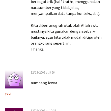
berbagai trik (half truths, menggunakan
narasumber yang tidak jelas,
menyampaikan data tanpa konteks, dst).
.
Kita diberi anugrah otak olah Allah swt,
mustinya kita gunakan dengan sebaik-
baiknya; agar kita tidak mudah ditipu oleh
orang-orang seperti ini.
Thanks.
12/13/2007 at 9:26
numpang lewat……..
yadi
12/22/2007 at 12:33