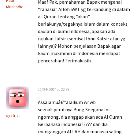
Hadi
Maaf Pak, pemahaman Bapak mengenai
Mushadiq
“rahasia” Alloh SWT yg terkandung di dalam
al-Quran tentang “akan”
berlakunya/tegaknya Islam dalam konteks
daulah di bumi Indonesia, apakah ada
rujukan tafsir (semisal Ibnu Katsir atau yg
lainnya)? Mohon penjelasan Bapak agar
kaum mukminin di Indonesia mendapat
pencerahan! Terimakasih.
11/24/2007 at 22:38
Assalamuâ€™alaikum wr.wb
seenak perutnya Bung Soegana ini
syafrial
ngomong, dia anggap akan ada Al Quran
Berbahasa indonesia????? dan dia
menganggap ALLAH dan manusia saling