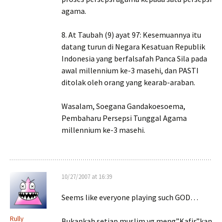
agama.
8. At Taubah (9) ayat 97: Kesemuannya itu
datang turun di Negara Kesatuan Republik
Indonesia yang berfalsafah Panca Sila pada
awal millennium ke-3 masehi, dan PASTI
ditolak oleh orang yang kearab-araban.
Wasalam, Soegana Gandakoesoema,
Pembaharu Persepsi Tunggal Agama
millennium ke-3 masehi.
10/27/2007 at 16:39
Seems like everyone playing such GOD…
Rully
Bukankah setiap muslim yg meng”Kafir”kan