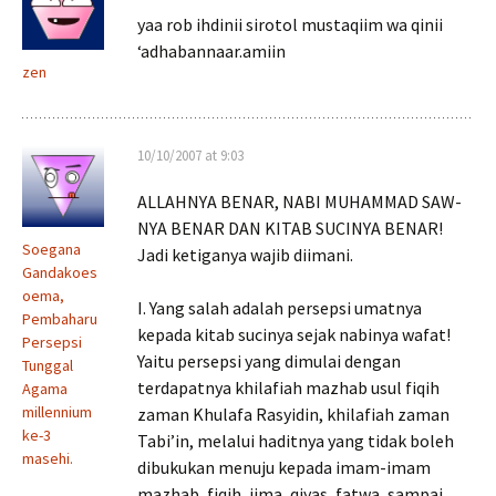
yaa rob ihdinii sirotol mustaqiim wa qinii
‘adhabannaar.amiin
zen
10/10/2007 at 9:03
ALLAHNYA BENAR, NABI MUHAMMAD SAW-
NYA BENAR DAN KITAB SUCINYA BENAR!
Soegana
Jadi ketiganya wajib diimani.
Gandakoes
oema,
I. Yang salah adalah persepsi umatnya
Pembaharu
kepada kitab sucinya sejak nabinya wafat!
Persepsi
Yaitu persepsi yang dimulai dengan
Tunggal
terdapatnya khilafiah mazhab usul fiqih
Agama
millennium
zaman Khulafa Rasyidin, khilafiah zaman
ke-3
Tabi’in, melalui haditnya yang tidak boleh
masehi.
dibukukan menuju kepada imam-imam
mazhab, fiqih, ijma, qiyas, fatwa, sampai