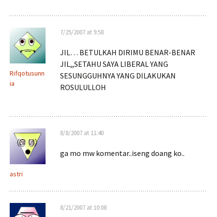
7/25/2007 at 9:58
JIL… BETULKAH DIRIMU BENAR-BENAR
JIL,,SETAHU SAYA LIBERAL YANG
Rifqotusunn
SESUNGGUHNYA YANG DILAKUKAN
ia
ROSULULLOH
8/8/2007 at 11:40
ga mo mw komentar..iseng doang ko..
astri
8/21/2007 at 10:08