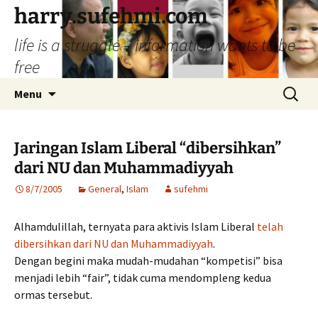
Skip
harry.sufehmi.com
to
life is a struggle – information wants to be
content
free
Search
Menu
for:
Jaringan Islam Liberal “dibersihkan”
dari NU dan Muhammadiyyah
8/7/2005
General
,
Islam
sufehmi
Alhamdulillah, ternyata para aktivis Islam Liberal
telah
dibersihkan dari NU dan Muhammadiyyah
.
Dengan begini maka mudah-mudahan “kompetisi” bisa
menjadi lebih “fair”, tidak cuma mendompleng kedua
ormas tersebut.