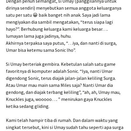
Dengan penuh semangat, si Umay (panggilannya untuk
dirinya sendiri) menyebutkan semua anggota keluarganya
satu per satu 😀 baik banget nih anak. Saya jadi lama
mengiyakan dia sambil mengatakan, “terus siapa lagi
hayo?”. Berhubung keluarga kami keluarga besar….
lumayan lama juga jadinya, huhu.
Akhirnya terpaksa saya putus, “…iya, dan nanti di surga,
Umar bisa ketemu sama Sonic lho”.
Si Umay berteriak gembira. Kebetulan salah satu game
favoritnya di komputer adalah Sonic. “Iya, nanti Umar
digendong Sonic, terus diajak jalan-jalan keliling Surga.
Atau Umar mau main sama Miles saja? Nanti Umar dia
gendong, dan diajak terbang keliling”, “ah, ah, Umay mau,
Knuckles juga, wooooo…. ” menirukan gaya Knuckles
ketika sedang gliding.
Kami telah hampir tiba di rumah. Dan dalam waktu yang
singkat tersebut, kini si Umay sudah tahu seperti apa surga