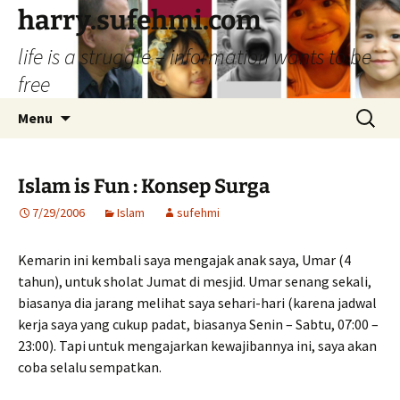
Skip
harry.sufehmi.com
to
life is a struggle – information wants to be
content
free
Search
Menu
for:
Islam is Fun : Konsep Surga
7/29/2006
Islam
sufehmi
Kemarin ini kembali saya mengajak anak saya, Umar (4
tahun), untuk sholat Jumat di mesjid. Umar senang sekali,
biasanya dia jarang melihat saya sehari-hari (karena jadwal
kerja saya yang cukup padat, biasanya Senin – Sabtu, 07:00 –
23:00). Tapi untuk mengajarkan kewajibannya ini, saya akan
coba selalu sempatkan.