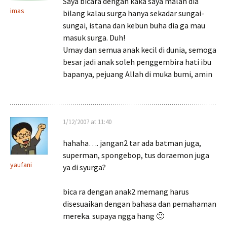
Saya bicara dengan kaka saya malah dia
imas
bilang kalau surga hanya sekadar sungai-
sungai, istana dan kebun buha dia ga mau
masuk surga. Duh!
Umay dan semua anak kecil di dunia, semoga
besar jadi anak soleh penggembira hati ibu
bapanya, pejuang Allah di muka bumi, amin
1/12/2007 at 11:40
hahaha…. jangan2 tar ada batman juga,
superman, spongebop, tus doraemon juga
yaufani
ya di syurga?
bica ra dengan anak2 memang harus
disesuaikan dengan bahasa dan pemahaman
mereka. supaya ngga hang 🙂