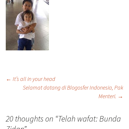
Post
←
It’s all in your head
Selamat datang di Blogosfer Indonesia, Pak
Menteri.
→
navigation
20 thoughts on “
Telah wafat: Bunda