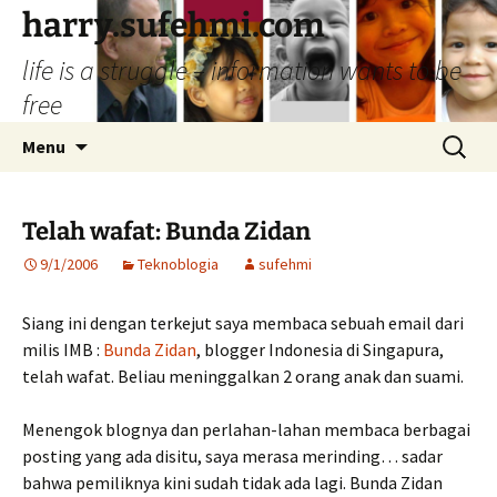
Skip
harry.sufehmi.com
to
life is a struggle – information wants to be
content
free
Search
Menu
for:
Telah wafat: Bunda Zidan
9/1/2006
Teknoblogia
sufehmi
Siang ini dengan terkejut saya membaca sebuah email dari
milis IMB :
Bunda Zidan
, blogger Indonesia di Singapura,
telah wafat. Beliau meninggalkan 2 orang anak dan suami.
Menengok blognya dan perlahan-lahan membaca berbagai
posting yang ada disitu, saya merasa merinding… sadar
bahwa pemiliknya kini sudah tidak ada lagi. Bunda Zidan