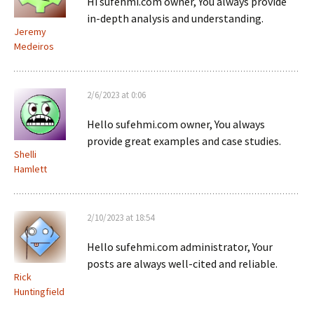
Hi sufehmi.com owner, You always provide
in-depth analysis and understanding.
Jeremy
Medeiros
2/6/2023 at 0:06
Hello sufehmi.com owner, You always
provide great examples and case studies.
Shelli
Hamlett
2/10/2023 at 18:54
Hello sufehmi.com administrator, Your
posts are always well-cited and reliable.
Rick
Huntingfield