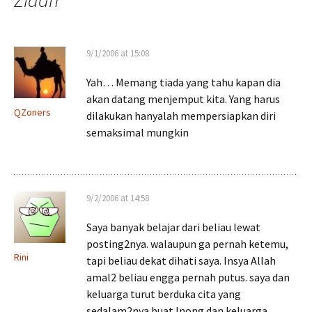
Zidan
”
9/1/2006 at 15:08
Yah… Memang tiada yang tahu kapan dia
akan datang menjemput kita. Yang harus
QZoners
dilakukan hanyalah mempersiapkan diri
semaksimal mungkin
9/2/2006 at 14:58
Saya banyak belajar dari beliau lewat
posting2nya. walaupun ga pernah ketemu,
Rini
tapi beliau dekat dihati saya. Insya Allah
amal2 beliau engga pernah putus. saya dan
keluarga turut berduka cita yang
sedalam2nya buat Inong dan keluarga.