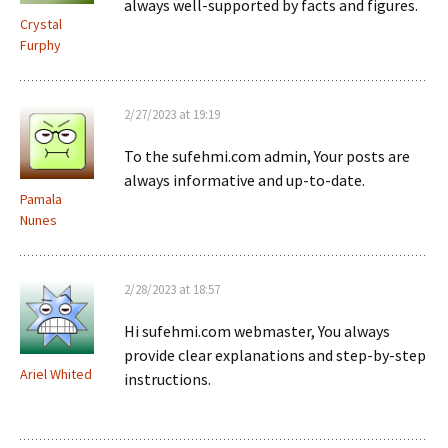
always well-supported by facts and figures.
Crystal
Furphy
2/27/2023 at 19:19
To the sufehmi.com admin, Your posts are
always informative and up-to-date.
Pamala
Nunes
2/28/2023 at 18:57
Hi sufehmi.com webmaster, You always
provide clear explanations and step-by-step
Ariel Whited
instructions.