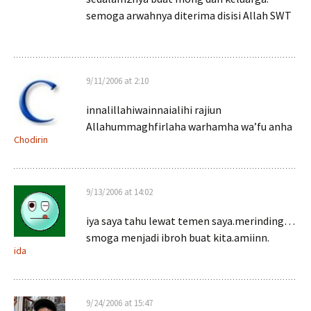
semoga arwahnya diterima disisi Allah SWT
9/11/2006 at 2:10
innalillahiwainnaialihi rajiun
Allahummaghfirlaha warhamha wa’fu anha
Chodirin
9/13/2006 at 14:02
iya saya tahu lewat temen saya.merinding…
smoga menjadi ibroh buat kita.amiinn.
ida
9/24/2006 at 15:47