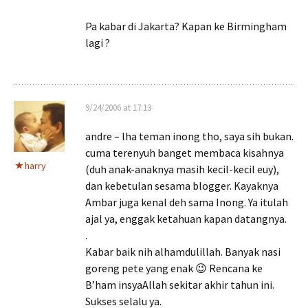
Pa kabar di Jakarta? Kapan ke Birmingham
lagi ?
9/24/2006 at 17:13
andre – lha teman inong tho, saya sih bukan.
cuma terenyuh banget membaca kisahnya
harry
(duh anak-anaknya masih kecil-kecil euy),
dan kebetulan sesama blogger. Kayaknya
Ambar juga kenal deh sama Inong. Ya itulah
ajal ya, enggak ketahuan kapan datangnya.
.
Kabar baik nih alhamdulillah. Banyak nasi
goreng pete yang enak 😉 Rencana ke
B’ham insyaAllah sekitar akhir tahun ini.
Sukses selalu ya.