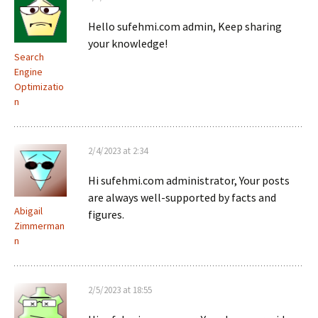
Hello sufehmi.com admin, Keep sharing
your knowledge!
Search
Engine
Optimizatio
n
2/4/2023 at 2:34
Hi sufehmi.com administrator, Your posts
are always well-supported by facts and
Abigail
figures.
Zimmerman
n
2/5/2023 at 18:55