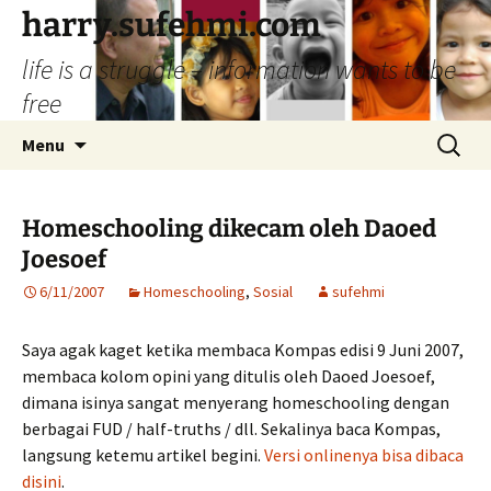
Skip
harry.sufehmi.com
to
life is a struggle – information wants to be
content
free
Search
Menu
for:
Homeschooling dikecam oleh Daoed
Joesoef
6/11/2007
Homeschooling
,
Sosial
sufehmi
Saya agak kaget ketika membaca Kompas edisi 9 Juni 2007,
membaca kolom opini yang ditulis oleh Daoed Joesoef,
dimana isinya sangat menyerang homeschooling dengan
berbagai FUD / half-truths / dll. Sekalinya baca Kompas,
langsung ketemu artikel begini.
Versi onlinenya bisa dibaca
disini
.