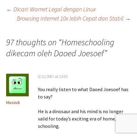
Post
←
Dicari: Warnet Legal dengan Linux
Browsing Internet 10x lebih Cepat dan Stabil
→
navigation
97 thoughts on “
Homeschooling
dikecam oleh Daoed Joesoef
”
6/11/2007 at 13:03
You really listen to what Daoed Joesoef has
to say?
Masindi
He is a dinosaur and his mind is no longer
valid for today’s exciting era of home/boat
schooling.