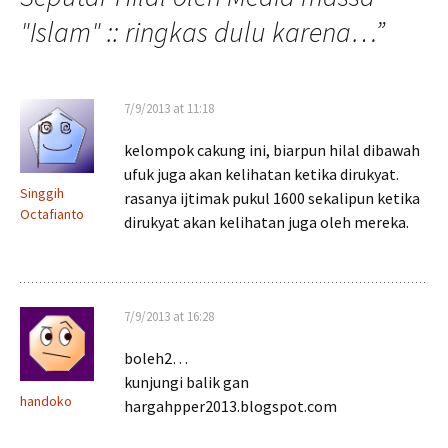
"Islam" :: ringkas dulu karena…
”
7/9/2013 at 11:18
kelompok cakung ini, biarpun hilal dibawah
ufuk juga akan kelihatan ketika dirukyat.
Singgih
rasanya ijtimak pukul 1600 sekalipun ketika
Octafianto
dirukyat akan kelihatan juga oleh mereka.
7/9/2013 at 16:28
boleh2…
kunjungi balik gan
handoko
hargahpper2013.blogspot.com