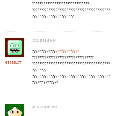
?????? ?????????????????????????
???????????????????????????????????????????
???????????????????????
3/12/2024 at 9:04
?????????????
?????????????
??????????????????????????????????
GB69SLOT
???????????????????????????????????????????
????????
???????????????????????????????????????????
?????? ????????
3/16/2024 at 15:55