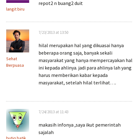
repot2 n buang2 duit
langit biru
7/23/2013 at 13:50
hilal merupakan hal yang dikuasai hanya
beberapa orang saja, banyak sekali
Sehat
masyarakat yang hanya mempercayakan hal
Berpuasa
ini kepada ahlinya. jadi para ahlinya lah yang
harus memberikan kabar kepada
masyarakat, setelah hilal terlihat….
7/24/2013 at 11:43
makasih infonya ,saya ikut pemerintah
sajalah
butiq batik