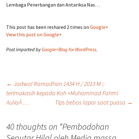
Lembaga Penerbangan dan Antariksa Nas…
This post has been reshared 2 times on
Google+
View this post on Google+
Post imported by
Google+Blog for WordPress
.
Post
←
Jadwal Ramadhan 1434 H / 2013 M ::
terimakasih kepada Koh +Muhammad Fahmi
AuliaÂ …
Tips bebas lapar saat puasa
→
navigation
40 thoughts on “
Pembodohan
Seputar Hilal oleh Media massa