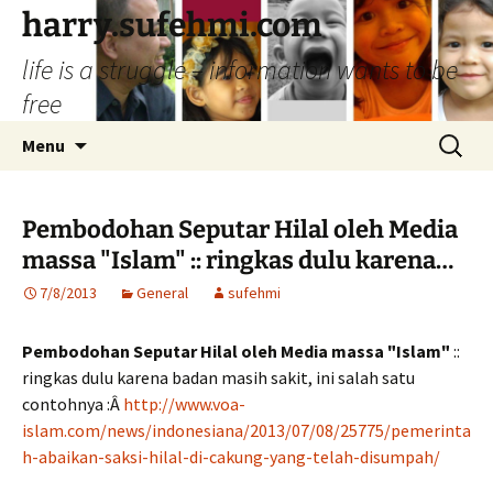
Skip
harry.sufehmi.com
to
life is a struggle – information wants to be
content
free
Search
Menu
for:
Pembodohan Seputar Hilal oleh Media
massa "Islam" :: ringkas dulu karena…
7/8/2013
General
sufehmi
Pembodohan Seputar Hilal oleh Media massa "Islam"
::
ringkas dulu karena badan masih sakit, ini salah satu
contohnya :Â
http://www.voa-
islam.com/news/indonesiana/2013/07/08/25775/pemerinta
h-abaikan-saksi-hilal-di-cakung-yang-telah-disumpah/