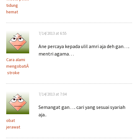
tidung
hemat
7/14/2013 at 6:55
Ane percaya kepada ulil amri aja deh gan….
mentri agama…
Cara alami
mengobatiÂ
stroke
7/14/2013 at 7:04
Semangat gan…. cari yang sesuai syariah
aja..
obat
jerawat