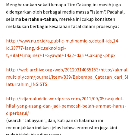
Mengherankan sekali kenapa Tim Cakung ini masih juga
didengarkan oleh berbagai media massa "Islam". Padahal,
selama
bertahun-tahun
, mereka ini cukup konsisten
melakukan berbagai kesalahan fatal dalam prosesnya :
http://www.nu.or.id/a,public-m,dinamic-s,detail-ids,14-
id,33777-lang,id-c,teknologi-
t,Hilal+Imajiner+1+Syawal+1432+dari+Cakung-.phpx
http://web.archive.org/web/20120314065153/http://akmal.
multiply.com/journal/item/839/Beberapa_Catatan_dari_Si
laturrahim_INSISTS
http://tdjamaluddin.wordpress.com/2011/09/05/wujudul-
hilal-yang-usang-dan-jadi-pemecah-belah-ummat-harus-
diperbarui/
(search "tabayyun"; dan, kutipan di halaman ini
menunjukkan indikasi jelas bahwa eramuslim juga kini
sudah tidak bisa dipercaya)