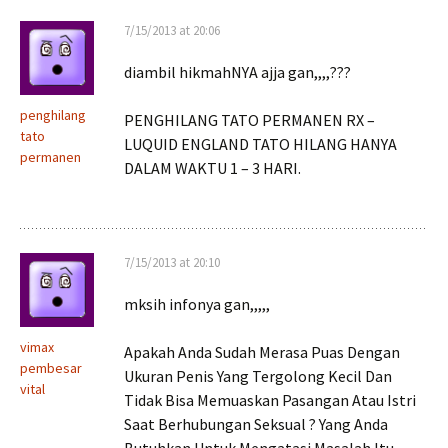
7/15/2013 at 20:06
diambil hikmahNYA ajja gan,,,,???
penghilang
PENGHILANG TATO PERMANEN RX –
tato
LUQUID ENGLAND TATO HILANG HANYA
permanen
DALAM WAKTU 1 – 3 HARI.
7/15/2013 at 20:10
mksih infonya gan,,,,,
vimax
Apakah Anda Sudah Merasa Puas Dengan
pembesar
Ukuran Penis Yang Tergolong Kecil Dan
vital
Tidak Bisa Memuaskan Pasangan Atau Istri
Saat Berhubungan Seksual ? Yang Anda