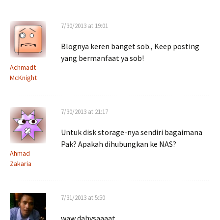
7/30/2013 at 19:01
Blognya keren banget sob., Keep posting
yang bermanfaat ya sob!
Achmadt
McKnight
7/30/2013 at 21:17
Untuk disk storage-nya sendiri bagaimana
Pak? Apakah dihubungkan ke NAS?
Ahmad
Zakaria
7/31/2013 at 5:50
waw dahysaaaat