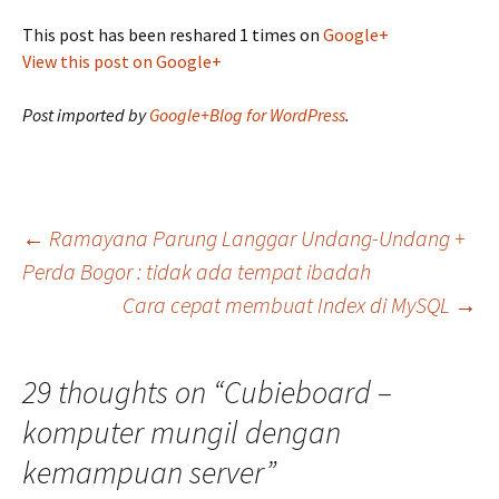
This post has been reshared 1 times on
Google+
View this post on Google+
Post imported by
Google+Blog for WordPress
.
Post
←
Ramayana Parung Langgar Undang-Undang +
Perda Bogor : tidak ada tempat ibadah
Cara cepat membuat Index di MySQL
→
navigation
29 thoughts on “
Cubieboard –
komputer mungil dengan
kemampuan server
”