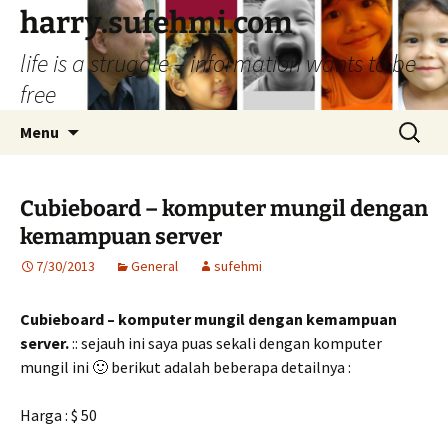
Skip
harry.sufehmi.com
to
life is a struggle – information wants to be
content
free
Search
Menu
for:
Cubieboard – komputer mungil dengan
kemampuan server
7/30/2013
General
sufehmi
Cubieboard – komputer mungil dengan kemampuan
server.
:: sejauh ini saya puas sekali dengan komputer
mungil ini 🙂 berikut adalah beberapa detailnya :
Harga : $ 50