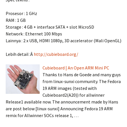
Prosesor : 1 GHz
RAM : 1 GB
Storage : 4 GB + interface SATA + slot MicroSD
Network : Ethernet 100 Mbps
Lainnya : 2 x USB, HDMI 1080p, 3D accelerator (Mali OpenGL)
Lebih detail :Â
http://cubieboard.org/
Cubieboard | An Open ARM Mini PC
Thanks to Hans de Goede and many guys
from linux-sunxi community. The Fedora
19 ARM images (tested with
Cubieboard2(A20)) for allwinner
Release1 available now. The announcement made by Hans
are post below [linux-sunxi] Announcing Fedora 19 ARM
remix for Allwinner SOCs release 1, …