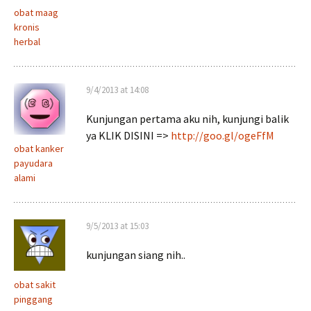
obat maag
kronis
herbal
9/4/2013 at 14:08
Kunjungan pertama aku nih, kunjungi balik
ya KLIK DISINI =>
http://goo.gl/ogeFfM
obat kanker
payudara
alami
9/5/2013 at 15:03
kunjungan siang nih..
obat sakit
pinggang