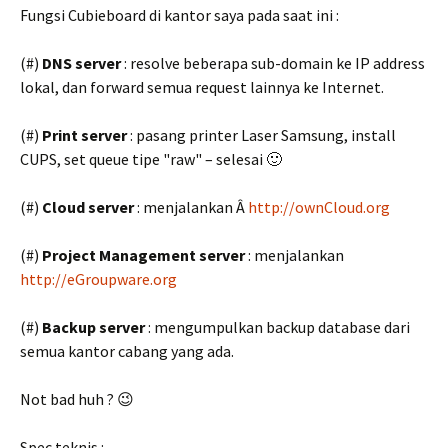
Fungsi Cubieboard di kantor saya pada saat ini :
(#)
DNS server
: resolve beberapa sub-domain ke IP address
lokal, dan forward semua request lainnya ke Internet.
(#)
Print server
: pasang printer Laser Samsung, install
CUPS, set queue tipe "raw" – selesai 🙂
(#)
Cloud server
: menjalankan Â
http://ownCloud.org
(#)
Project Management server
: menjalankan
http://eGroupware.org
(#)
Backup server
: mengumpulkan backup database dari
semua kantor cabang yang ada.
Not bad huh ? 😉
Spec teknis :