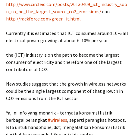
http://www.circleid.com/posts/20130409_ict_industry_soo
n_to_be_the_largest_source_co2_emissions/
dan
http://rackforce.com/green_it.html
:
Currently it is estimated that ICT consumes around 10% all
electrical power growing at about 6-10% per year
the (ICT) industry is on the path to become the largest
consumer of electricity and therefore one of the largest
contributors of CO2.
New studies suggest that the growth in wireless networks
could be the single largest component of that growth in
CO2 emissions from the ICT sector.
Ya, ini info yang menarik – ternyata konsumsi listrik
berbagai perangkat
#wireless
, seperti perangkat hotspot,
BTS untuk handphone, dst; mengalahkan konsumsi listrik
dari bahkan perangkat Server / datacenter.