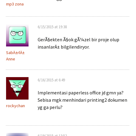
mp3 zona
6/15/2015 at 19:38
GerÃ§ekten Ã§ok gÃ¼zel bir proje olup
insanlarÄ± bilgilendiryor.
SabÄ±rlÄ±
Anne
6/16/2015 at 6:49
Implementasi paperless office jd gmn ya?
Sebisa mgk menhindari printing2 dokumen
rockychan
yg ga perlu?
6/19/2015 at 13:52