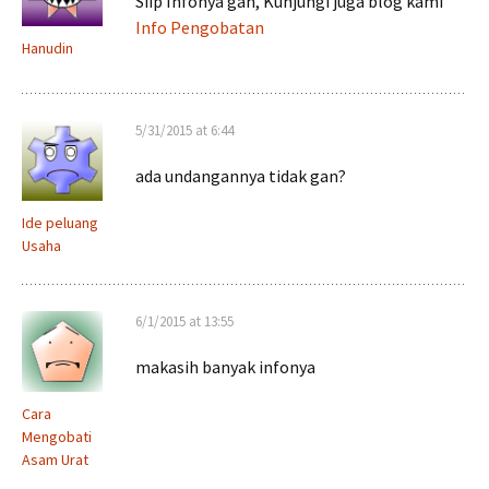
Siip Infonya gan, Kunjungi juga blog kami
Info Pengobatan
Hanudin
5/31/2015 at 6:44
ada undangannya tidak gan?
Ide peluang
Usaha
6/1/2015 at 13:55
makasih banyak infonya
Cara
Mengobati
Asam Urat