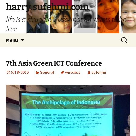
Skip
harry.sufehmi.com
to
life is a struggle – information wants to be
content
free
Search
Menu
for:
7th Asia Green ICT Conference
5/19/2015
General
wireless
sufehmi