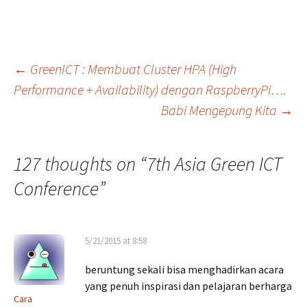
Post
←
GreenICT : Membuat Cluster HPA (High
Performance + Availability) dengan RaspberryPi….
Babi Mengepung Kita
→
navigation
127 thoughts on “
7th Asia Green ICT
Conference
”
5/21/2015 at 8:58
beruntung sekali bisa menghadirkan acara
yang penuh inspirasi dan pelajaran berharga
Cara