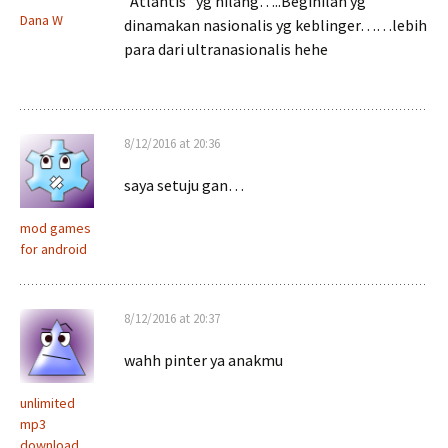
"Atlantis" yg hilang…..Beginilah yg
Dana W
dinamakan nasionalis yg keblinger……lebih
para dari ultranasionalis hehe
8/12/2016 at 20:36
saya setuju gan…
mod games
for android
8/12/2016 at 20:37
wahh pinter ya anakmu
unlimited
mp3
download