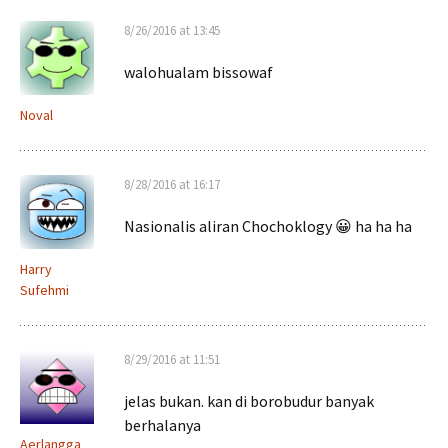
8/26/2016 at 13:45
walohualam bissowaf
Noval
8/28/2016 at 16:17
Nasionalis aliran Chochoklogy 😀 ha ha ha
Harry
Sufehmi
8/29/2016 at 11:51
jelas bukan. kan di borobudur banyak
berhalanya
Aerlangga