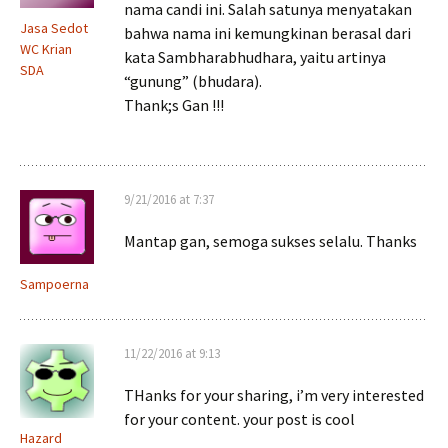
nama candi ini. Salah satunya menyatakan
Jasa Sedot
bahwa nama ini kemungkinan berasal dari
WC Krian
kata Sambharabhudhara, yaitu artinya
SDA
“gunung” (bhudara).
Thank;s Gan !!!
9/21/2016 at 7:37
Mantap gan, semoga sukses selalu. Thanks
Sampoerna
11/22/2016 at 9:13
THanks for your sharing, i’m very interested
for your content. your post is cool
Hazard