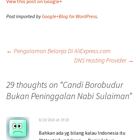
View this post on Google+
Post imported by
Google+Blog for WordPress
.
Post
←
Pengalaman Belanja Di AliExpress.com
DNS Hosting Provider
→
navigation
29 thoughts on “
Candi Borobudur
Bukan Peninggalan Nabi Sulaiman
”
8/10/2016 at 19:18
Bahkan ada yg bilang kalau Indonesia itu