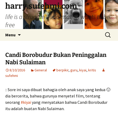
Skip
harry.sufehmi.com
to
life is a struggle – information wants to be
content
free
Search
Menu
for:
Candi Borobudur Bukan Peninggalan
Nabi Sulaiman
8/10/2016
General
berpikir
,
guru
,
kiyai
,
kritis
sufehmi
:: Sore ini saya dibuat bahagia oleh anak saya yang kedua 🙂
dia bercerita, bahwa gurunya menyetel film, tentang
seorang
#kiyai
yang menyatakan bahwa Candi Borobudur
itu adalah buatan Nabi Sulaiman.