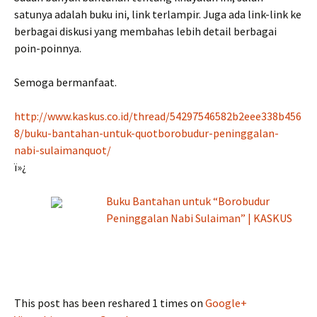
satunya adalah buku ini, link terlampir. Juga ada link-link ke
berbagai diskusi yang membahas lebih detail berbagai
poin-poinnya.
Semoga bermanfaat.
http://www.kaskus.co.id/thread/54297546582b2eee338b456
8/buku-bantahan-untuk-quotborobudur-peninggalan-
nabi-sulaimanquot/
ï»¿
Buku Bantahan untuk “Borobudur
Peninggalan Nabi Sulaiman” | KASKUS
This post has been reshared 1 times on
Google+