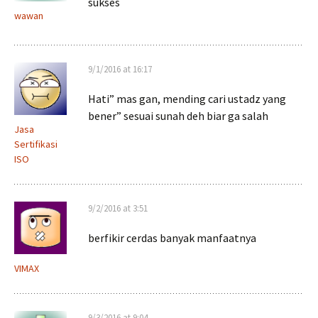
sukses
wawan
9/1/2016 at 16:17
Hati” mas gan, mending cari ustadz yang
bener” sesuai sunah deh biar ga salah
Jasa
Sertifikasi
ISO
9/2/2016 at 3:51
berfikir cerdas banyak manfaatnya
VIMAX
9/3/2016 at 9:04