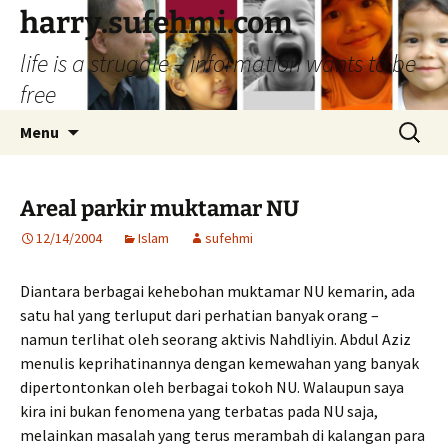
Skip
harry.sufehmi.com
to
life is a struggle – information wants to be
content
free
Search
Menu
for:
Areal parkir muktamar NU
12/14/2004
Islam
sufehmi
Diantara berbagai kehebohan muktamar NU kemarin, ada
satu hal yang terluput dari perhatian banyak orang –
namun terlihat oleh seorang aktivis Nahdliyin. Abdul Aziz
menulis keprihatinannya dengan kemewahan yang banyak
dipertontonkan oleh berbagai tokoh NU. Walaupun saya
kira ini bukan fenomena yang terbatas pada NU saja,
melainkan masalah yang terus merambah di kalangan para