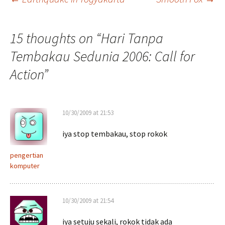
Post
navigation
15 thoughts on “
Hari Tanpa
Tembakau Sedunia 2006: Call for
Action
”
10/30/2009 at 21:53
iya stop tembakau, stop rokok
pengertian
komputer
10/30/2009 at 21:54
iya setuju sekali, rokok tidak ada