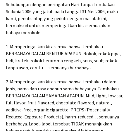
Sehubungan dengan peringatan Hari Tanpa Tembakau
Sedunia 2006 yang jatuh pada tanggal 31 Mei 2006, maka
kami, penulis blog yang peduli dengan masalah ini,
bermaksud untuk memperingatkan kita semua akan
bahaya merokok:
1. Memperingatkan kita semua bahwa tembakau
BERBAHAYA DALAM BENTUK APAPUN. Rokok, rokok pipa,
bidi, kretek, rokok beraroma cengkeh, snus, snuff, rokok
tanpa asap, cerutu… semuanya berbahaya.
2. Memperingatkan kita semua bahwa tembakau dalam
jenis, nama dan rasa apapun sama bahayanya. Tembakau
BERBAHAYA DALAM SAMARAN APAPUN. Mild, light, low tar,
full flavor, fruit flavored, chocolate flavored, natural,
additive-free, organic cigarette, PREPS (Potentially
Reduced-Exposure Products), harm-reduced… semuanya
berbahaya. Label-label tersebut TIDAK menunjukkan
bahwa produk-produk yang dimaksud lebih aman