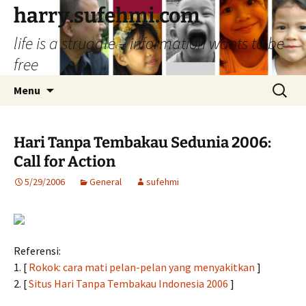
Skip
harry.sufehmi.com
to
life is a struggle – information wants to be
content
free
Search
Menu
for:
Hari Tanpa Tembakau Sedunia 2006:
Call for Action
5/29/2006
General
sufehmi
Referensi:
1. [
Rokok: cara mati pelan-pelan yang menyakitkan
]
2. [
Situs Hari Tanpa Tembakau Indonesia 2006
]