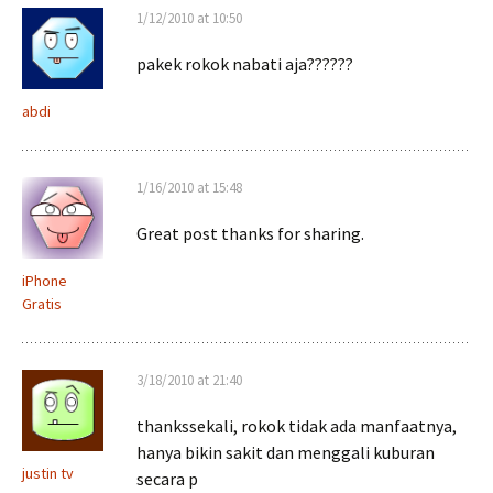
1/12/2010 at 10:50
pakek rokok nabati aja??????
abdi
1/16/2010 at 15:48
Great post thanks for sharing.
iPhone
Gratis
3/18/2010 at 21:40
thankssekali, rokok tidak ada manfaatnya,
hanya bikin sakit dan menggali kuburan
justin tv
secara p