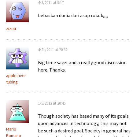
4/3/2011 at 9:17
bebaskan dunia dari asap rokok,,,,
zizou
4/21/2011 at 20:32
Big time saver and a really good discussion
here. Thanks.
apple river
tubing
1/5/2012 at 20:46
Though society has based many of its goals
upon advances in technology, this may not
Mario
be such a desired goal. Society in general has
Romano