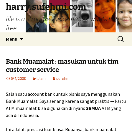
Skip
harry.sufehmi.com
to
life is a struggle – information wants to be
content
free
Search
Menu
for:
Bank Muamalat : masukan untuk tim
customer service
6/4/2008
Islam
sufehmi
Salah satu account bank untuk bisnis saya menggunakan
Bank Muamalat. Saya senang karena sangat praktis — kartu
ATM muamalat bisa digunakan di nyaris
SEMUA
ATM yang
ada di Indonesia.
Ini adalah prestasi luar biasa. Rupanya, bank muamalat