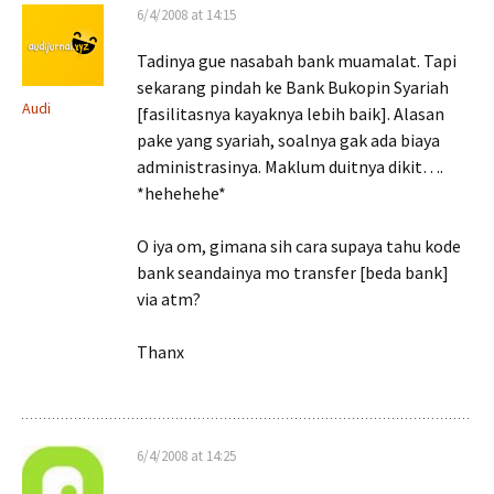
6/4/2008 at 14:15
Tadinya gue nasabah bank muamalat. Tapi
sekarang pindah ke Bank Bukopin Syariah
Audi
[fasilitasnya kayaknya lebih baik]. Alasan
pake yang syariah, soalnya gak ada biaya
administrasinya. Maklum duitnya dikit….
*hehehehe*
O iya om, gimana sih cara supaya tahu kode
bank seandainya mo transfer [beda bank]
via atm?
Thanx
6/4/2008 at 14:25