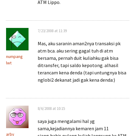
ATM Lippo.
7/23/2008 at 11:39
Mas, aku saranin aman2nya transaksi pk
atm bca. aku sering gagal tuh di atm
numpang
bersama, pernah duit kuliahku gak bisa
lwt
ditransfer, tapi saldo kepotong. alhasil
terancam kena denda (tapi untungnya bisa
nglobi2 dekanat jadi gak kena denda:)
8/6/2008 at 10:15
saya juga mengalami hal yg
sama,kejadiannya kemaren jam 11
arby
siang,habis pulang kuliah langsung ke ATM