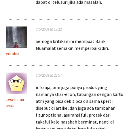
dapat di telusuri jika ada masalah.
6/5/2008 at 12:22
Semoga kritikan ini membuat Bank
Muamalat semakin memperbaiki diri.
edratna
6/5/2008 at 22:57
info aja, bmi juga punya produk yang
namanya shar-e loh, tabungan dengan kartu
kesehatan
atm yang bisa debit bca dll sama sperti
anak
disebut di artikel dan juga ada tambahan
fitur optional asuransi full protek dari
takaful kalo nasabah berminat, nanti di
kartu atm nya ada tulisan ful protek.