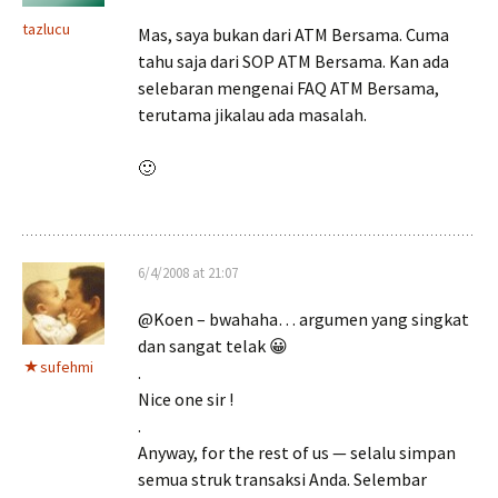
tazlucu
Mas, saya bukan dari ATM Bersama. Cuma
tahu saja dari SOP ATM Bersama. Kan ada
selebaran mengenai FAQ ATM Bersama,
terutama jikalau ada masalah.
🙂
6/4/2008 at 21:07
@Koen – bwahaha… argumen yang singkat
dan sangat telak 😀
sufehmi
.
Nice one sir !
.
Anyway, for the rest of us — selalu simpan
semua struk transaksi Anda. Selembar