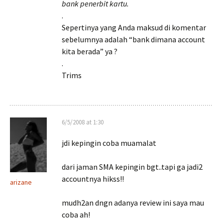
bank penerbit kartu.
.
Sepertinya yang Anda maksud di komentar
sebelumnya adalah “bank dimana account
kita berada” ya ?
.
Trims
6/5/2008 at 1:30
jdi kepingin coba muamalat
dari jaman SMA kepingin bgt..tapi ga jadi2
accountnya hikss!!
arizane
mudh2an dngn adanya review ini saya mau
coba ah!