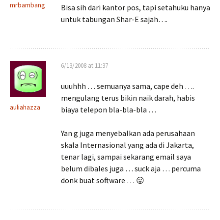
mrbambang
Bisa sih dari kantor pos, tapi setahuku hanya
untuk tabungan Shar-E sajah….
6/13/2008 at 11:37
uuuhhh … semuanya sama, cape deh ….
mengulang terus bikin naik darah, habis
auliahazza
biaya telepon bla-bla-bla …
Yan g juga menyebalkan ada perusahaan
skala Internasional yang ada di Jakarta,
tenar lagi, sampai sekarang email saya
belum dibales juga … suck aja … percuma
donk buat software … 😛