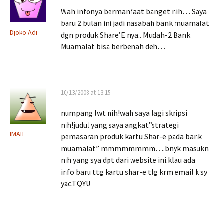
Wah infonya bermanfaat banget nih… Saya
baru 2 bulan ini jadi nasabah bank muamalat
Djoko Adi
dgn produk Share’E nya.. Mudah-2 Bank
Muamalat bisa berbenah deh…
10/13/2008 at 13:15
numpang lwt nih!wah saya lagi skripsi
nih!judul yang saya angkat”strategi
IMAH
pemasaran produk kartu Shar-e pada bank
muamalat” mmmmmmmm….bnyk masukn
nih yang sya dpt dari website ini.klau ada
info baru ttg kartu shar-e tlg krm email k sy
yac.TQYU