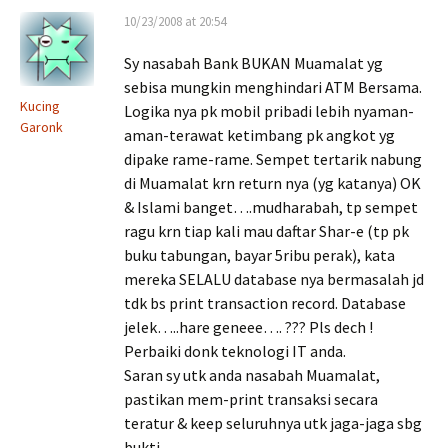
10/23/2008 at 20:54
Sy nasabah Bank BUKAN Muamalat yg
sebisa mungkin menghindari ATM Bersama.
Kucing
Logika nya pk mobil pribadi lebih nyaman-
Garonk
aman-terawat ketimbang pk angkot yg
dipake rame-rame. Sempet tertarik nabung
di Muamalat krn return nya (yg katanya) OK
& Islami banget….mudharabah, tp sempet
ragu krn tiap kali mau daftar Shar-e (tp pk
buku tabungan, bayar 5ribu perak), kata
mereka SELALU database nya bermasalah jd
tdk bs print transaction record. Database
jelek…..hare geneee…. ??? Pls dech !
Perbaiki donk teknologi IT anda.
Saran sy utk anda nasabah Muamalat,
pastikan mem-print transaksi secara
teratur & keep seluruhnya utk jaga-jaga sbg
bukti.