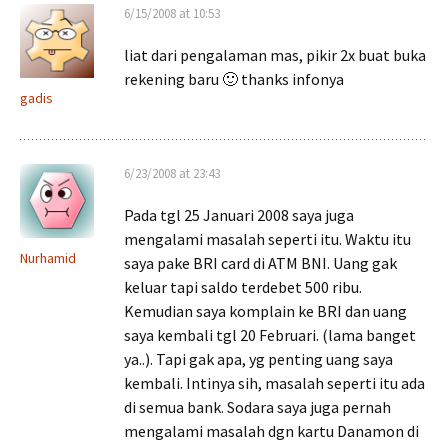
6/15/2008 at 10:53
liat dari pengalaman mas, pikir 2x buat buka
rekening baru 🙂 thanks infonya
gadis
6/23/2008 at 23:43
Pada tgl 25 Januari 2008 saya juga
mengalami masalah seperti itu. Waktu itu
Nurhamid
saya pake BRI card di ATM BNI. Uang gak
keluar tapi saldo terdebet 500 ribu.
Kemudian saya komplain ke BRI dan uang
saya kembali tgl 20 Februari. (lama banget
ya..). Tapi gak apa, yg penting uang saya
kembali. Intinya sih, masalah seperti itu ada
di semua bank. Sodara saya juga pernah
mengalami masalah dgn kartu Danamon di