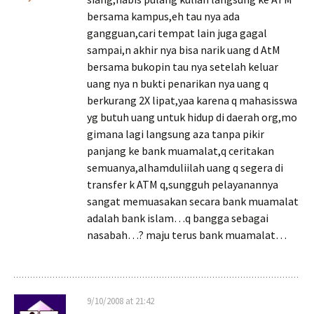
bersama kampus,eh tau nya ada
gangguan,cari tempat lain juga gagal
sampai,n akhir nya bisa narik uang d AtM
bersama bukopin tau nya setelah keluar
uang nya n bukti penarikan nya uang q
berkurang 2X lipat,yaa karena q mahasisswa
yg butuh uang untuk hidup di daerah org,mo
gimana lagi langsung aza tanpa pikir
panjang ke bank muamalat,q ceritakan
semuanya,alhamduliilah uang q segera di
transfer k ATM q,sungguh pelayanannya
sangat memuasakan secara bank muamalat
adalah bank islam…q bangga sebagai
nasabah…? maju terus bank muamalat…
9/10/2008 at 21:42