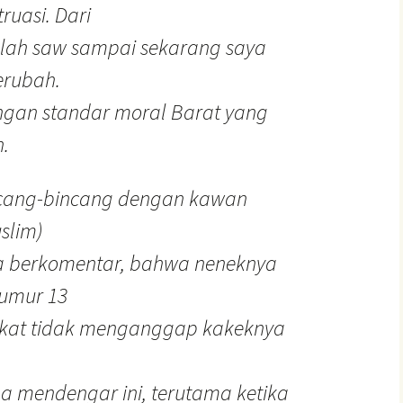
uasi. Dari
llah saw sampai sekarang saya
erubah.
dengan standar moral Barat yang
.
ncang-bincang dengan kawan
slim)
ia berkomentar, bahwa neneknya
umur 13
akat tidak menganggap kakeknya
a mendengar ini, terutama ketika