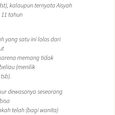
st), kalaupun ternyata Aisyah
 11 tahun
h yang satu ini lolos dari
ut
 karena memang tidak
eliau (menilik
tsb).
ukur dewasanya seseorang
bisa
akah telah (bagi wanita)