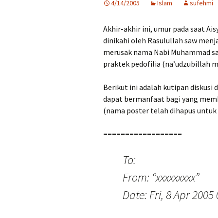
4/14/2005
Islam
sufehmi
Akhir-akhir ini, umur pada saat Ais
dinikahi oleh Rasulullah saw menj
merusak nama Nabi Muhammad saw
praktek pedofilia (na’udzubillah mi
Berikut ini adalah kutipan diskus
dapat bermanfaat bagi yang mem
(nama poster telah dihapus untuk
==================
To:
From: “xxxxxxxxx”
Date: Fri, 8 Apr 2005