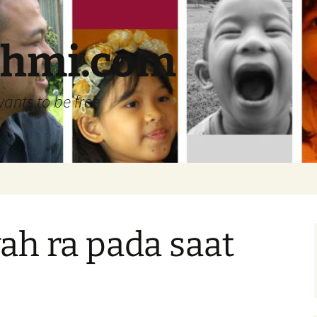
ehmi.com
wants to be free
ah ra pada saat