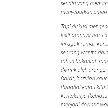
sendiri yang mema
menyebutkan umurny
Tapi diskusi mengena
kelihatannya baru a
ini agak ramai, ka
seorang wanita dal
tahun bukanlah masa
dikritik oleh orang2
Barat, barulah kau
Padahal kalau kita l
konteksnya (kebias
menjadi dewasa wan