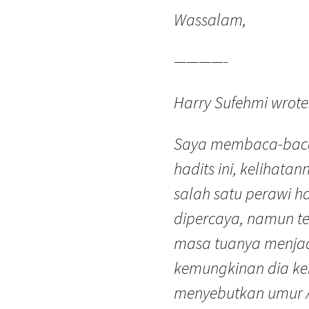
Wassalam,
————-
Harry Sufehmi wrote
Saya membaca-baca 
hadits ini, kelihata
salah satu perawi ha
dipercaya, namun te
masa tuanya menjad
kemungkinan dia kel
menyebutkan umur Ai