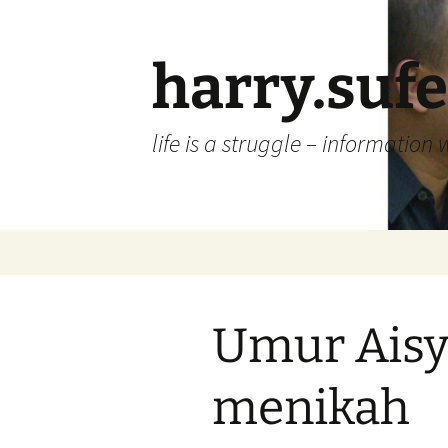
Skip
to
content
harry.suf
life is a struggle – information 
Umur Aisy
menikah