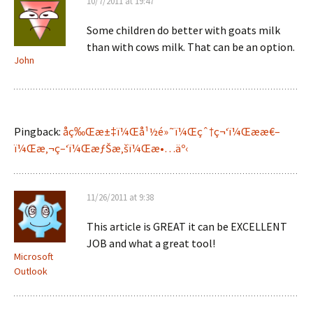
10/7/2011 at 19:47
Some children do better with goats milk
than with cows milk. That can be an option.
John
Pingback:
åç‰Œæ±‡ï¼Œå¹½é»˜ï¼Œçˆ†ç¬‘ï¼Œææ€–
ï¼Œæ‚¬ç–‘ï¼ŒæƒŠæ‚šï¼Œæ•…äº‹
11/26/2011 at 9:38
This article is GREAT it can be EXCELLENT
JOB and what a great tool!
Microsoft
Outlook