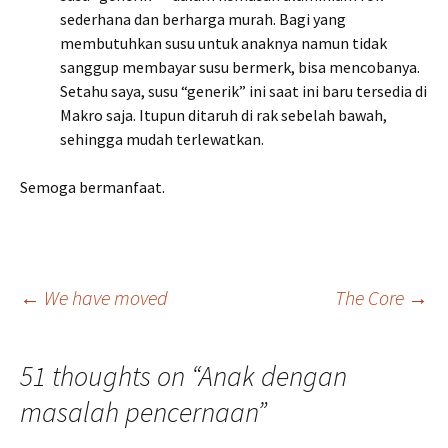
sederhana dan berharga murah. Bagi yang
membutuhkan susu untuk anaknya namun tidak
sanggup membayar susu bermerk, bisa mencobanya.
Setahu saya, susu “generik” ini saat ini baru tersedia di
Makro saja. Itupun ditaruh di rak sebelah bawah,
sehingga mudah terlewatkan.
Semoga bermanfaat.
Post
←
We have moved
The Core
→
navigation
51 thoughts on “
Anak dengan
masalah pencernaan
”