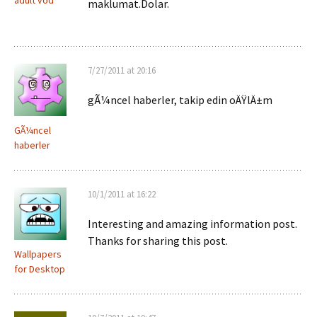
adult vod
maklumat.Dolar.
7/27/2011 at 20:16
gÃ¼ncel haberler, takip edin oÄŸlÄ±m
GÃ¼ncel
haberler
10/1/2011 at 16:22
Interesting and amazing information post.
Thanks for sharing this post.
Wallpapers
for Desktop