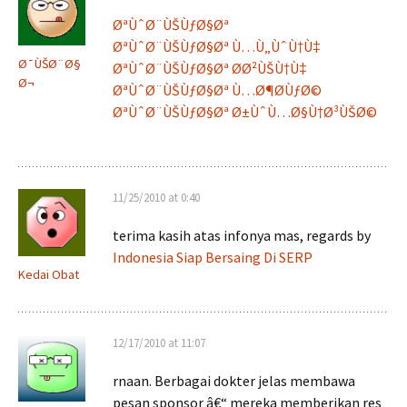
ØªÙˆØ¨ÙŠÙƒØ§Øª
ØªÙˆØ¨ÙŠÙƒØ§Øª Ù…Ù„ÙˆÙ†Ù‡
Ø¯ÙŠØ¨Ø§
ØªÙˆØ¨ÙŠÙƒØ§Øª Ø­Ø²ÙŠÙ†Ù‡
Ø¬
ØªÙˆØ¨ÙŠÙƒØ§Øª Ù…Ø¶Ø­ÙƒØ©
ØªÙˆØ¨ÙŠÙƒØ§Øª Ø±ÙˆÙ…Ø§Ù†Ø³ÙŠØ©
11/25/2010 at 0:40
terima kasih atas infonya mas, regards by
Indonesia Siap Bersaing Di SERP
Kedai Obat
12/17/2010 at 11:07
rnaan. Berbagai dokter jelas membawa
pesan sponsor â€“ mereka memberikan res