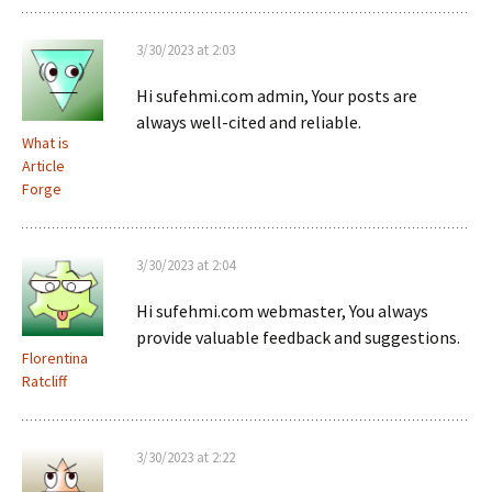
3/30/2023 at 2:03
Hi sufehmi.com admin, Your posts are
always well-cited and reliable.
What is
Article
Forge
3/30/2023 at 2:04
Hi sufehmi.com webmaster, You always
provide valuable feedback and suggestions.
Florentina
Ratcliff
3/30/2023 at 2:22