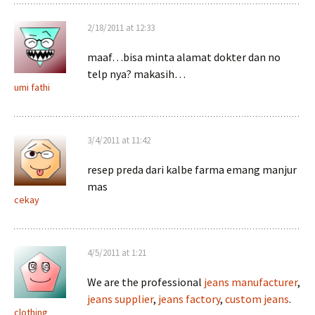
2/18/2011 at 12:33
maaf…bisa minta alamat dokter dan no
telp nya? makasih…
umi fathi
3/4/2011 at 11:42
resep preda dari kalbe farma emang manjur
mas
cekay
4/5/2011 at 1:21
We are the professional
jeans manufacturer
,
jeans supplier
,
jeans factory
,
custom jeans
.
clothing