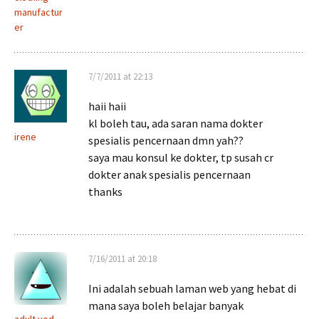
manufactur
er
7/7/2011 at 22:13
haii haii
kl boleh tau, ada saran nama dokter
irene
spesialis pencernaan dmn yah??
saya mau konsul ke dokter, tp susah cr
dokter anak spesialis pencernaan
thanks
7/16/2011 at 20:18
Ini adalah sebuah laman web yang hebat di
mana saya boleh belajar banyak