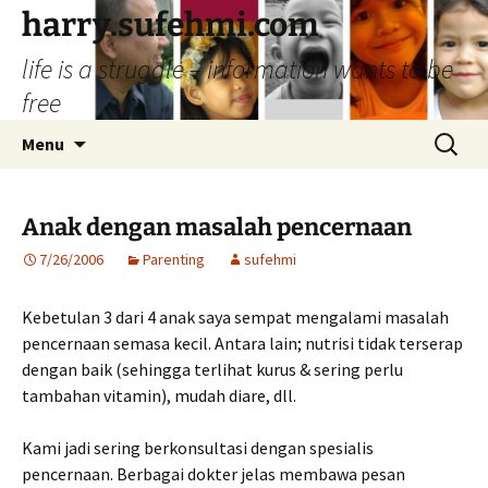
Skip
harry.sufehmi.com
to
life is a struggle – information wants to be
content
free
Search
Menu
for:
Anak dengan masalah pencernaan
7/26/2006
Parenting
sufehmi
Kebetulan 3 dari 4 anak saya sempat mengalami masalah
pencernaan semasa kecil. Antara lain; nutrisi tidak terserap
dengan baik (sehingga terlihat kurus & sering perlu
tambahan vitamin), mudah diare, dll.
Kami jadi sering berkonsultasi dengan spesialis
pencernaan. Berbagai dokter jelas membawa pesan