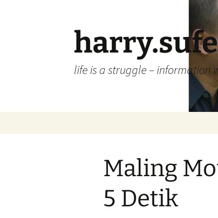
Skip
to
content
harry.suf
life is a struggle – information 
Maling Mo
5 Detik