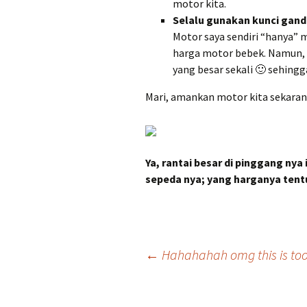
motor kita.
Selalu gunakan kunci gand
Motor saya sendiri “hanya” m
harga motor bebek. Namun, 
yang besar sekali 🙂 sehingg
Mari, amankan motor kita sekarang
Ya, rantai besar di pinggang n
sepeda nya; yang harganya tent
Post
←
Hahahahah omg this is too 