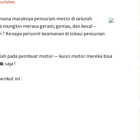
sufehmi
mana maraknya pencurian motor di seluruh
ta mungkin merasa geram, gemas, dan kesal –
n ? Kenapa personil keamanan di lokasi pencurian
lah pada pembuat motor — kunci motor mereka bisa
ik
saja !
rikut ini :