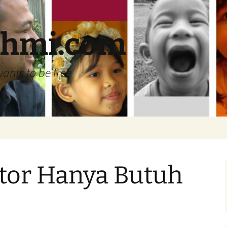
ehmi.com
wants to be free
tor Hanya Butuh