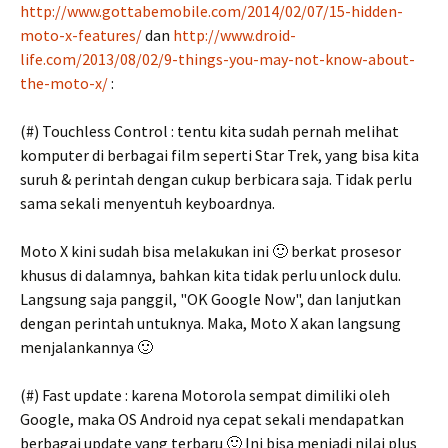
http://www.gottabemobile.com/2014/02/07/15-hidden-
moto-x-features/
dan
http://www.droid-
life.com/2013/08/02/9-things-you-may-not-know-about-
the-moto-x/
:
(#) Touchless Control : tentu kita sudah pernah melihat
komputer di berbagai film seperti Star Trek, yang bisa kita
suruh & perintah dengan cukup berbicara saja. Tidak perlu
sama sekali menyentuh keyboardnya.
Moto X kini sudah bisa melakukan ini 🙂 berkat prosesor
khusus di dalamnya, bahkan kita tidak perlu unlock dulu.
Langsung saja panggil, "OK Google Now", dan lanjutkan
dengan perintah untuknya. Maka, Moto X akan langsung
menjalankannya 🙂
(#) Fast update : karena Motorola sempat dimiliki oleh
Google, maka OS Android nya cepat sekali mendapatkan
berbagai update yang terbaru 🙂 Ini bisa menjadi nilai plus