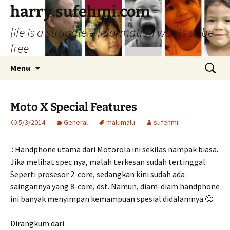
Skip
harry.sufehmi.com
to
life is a struggle – information wants to be
content
free
Search
Menu
for:
Moto X Special Features
5/3/2014
General
malumalu
sufehmi
:: Handphone utama dari Motorola ini sekilas nampak biasa.
Jika melihat spec nya, malah terkesan sudah tertinggal.
Seperti prosesor 2-core, sedangkan kini sudah ada
saingannya yang 8-core, dst. Namun, diam-diam handphone
ini banyak menyimpan kemampuan spesial didalamnya 🙂
Dirangkum dari