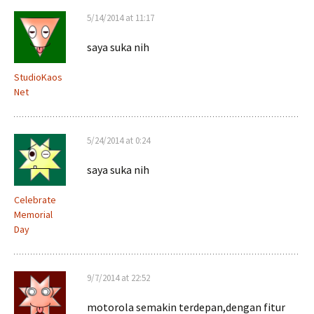
5/14/2014 at 11:17
saya suka nih
StudioKaos
Net
5/24/2014 at 0:24
saya suka nih
Celebrate
Memorial
Day
9/7/2014 at 22:52
motorola semakin terdepan,dengan fitur