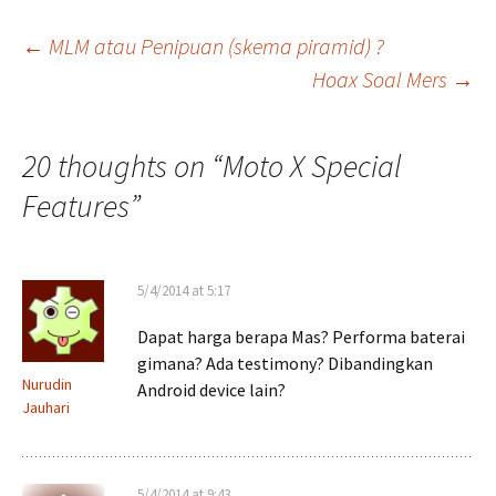
Post
←
MLM atau Penipuan (skema piramid) ?
Hoax Soal Mers
→
navigation
20 thoughts on “
Moto X Special
Features
”
5/4/2014 at 5:17
Dapat harga berapa Mas? Performa baterai
gimana? Ada testimony? Dibandingkan
Nurudin
Android device lain?
Jauhari
5/4/2014 at 9:43