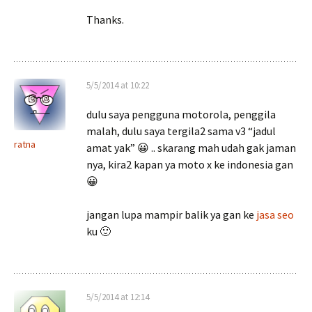
Thanks.
5/5/2014 at 10:22
dulu saya pengguna motorola, penggila
malah, dulu saya tergila2 sama v3 “jadul
ratna
amat yak” 😀 .. skarang mah udah gak jaman
nya, kira2 kapan ya moto x ke indonesia gan
😀
jangan lupa mampir balik ya gan ke
jasa seo
ku 🙂
5/5/2014 at 12:14