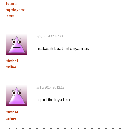
tutorial-
mj.blogspot
.com
5/8/2014 at 10:39
makasih buat infonya mas
bimbel
online
5/11/2014 at 12:12
tq artikelnya bro
bimbel
online