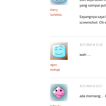
yang sampai pul
Harry
Sufehmi
Sayangnya saya 
screenshot. Oh w
4/27/2016 at 11:18
wah….
agus
muhajir
4/27/2016 at 15:17
ada memang… ki