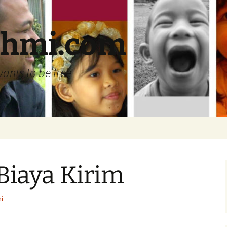
ehmi.com
wants to be free
Biaya Kirim
i