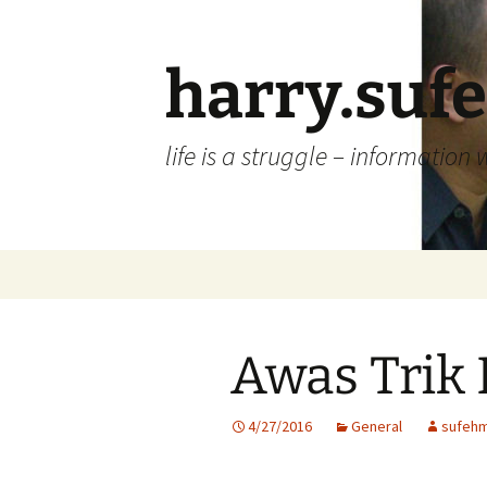
Skip
to
content
harry.suf
life is a struggle – information 
Awas Trik 
4/27/2016
General
sufehm