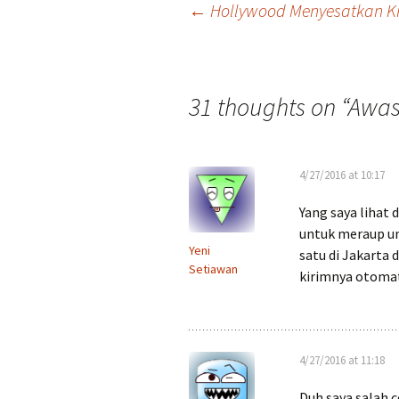
Post
←
Hollywood Menyesatkan Ki
navigation
31 thoughts on “
Awas 
4/27/2016 at 10:17
Yang saya lihat 
untuk meraup un
Yeni
satu di Jakarta
Setiawan
kirimnya otomat
4/27/2016 at 11:18
Duh saya salah