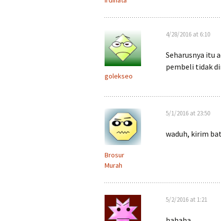
Irdinata
4/28/2016 at 6:10
Seharusnya itu a
pembeli tidak di
golekseo
5/1/2016 at 23:50
waduh, kirim bate
Brosur
Murah
5/2/2016 at 1:21
hahaha..