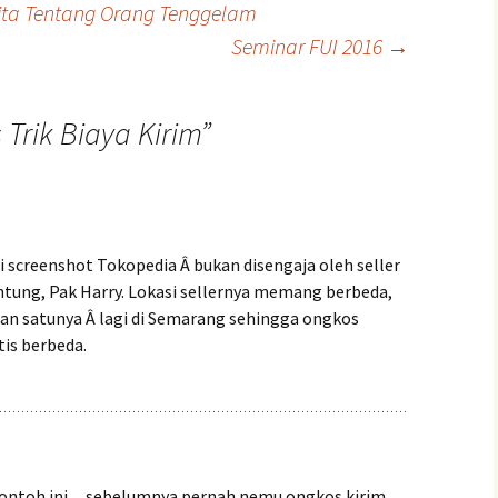
ta Tentang Orang Tenggelam
Seminar FUI 2016
→
Trik Biaya Kirim
”
di screenshot Tokopedia Â bukan disengaja oleh seller
tung, Pak Harry. Lokasi sellernya memang berbeda,
 dan satunya Â lagi di Semarang sehingga ongkos
is berbeda.
 contoh ini…sebelumnya pernah nemu ongkos kirim