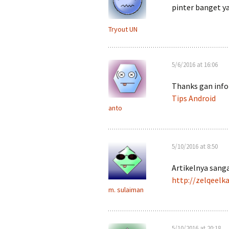
pinter banget y
Tryout UN
5/6/2016 at 16:06
Thanks gan info
Tips Android
anto
5/10/2016 at 8:50
Artikelnya sang
http://zelqeelk
m. sulaiman
5/10/2016 at 20:18