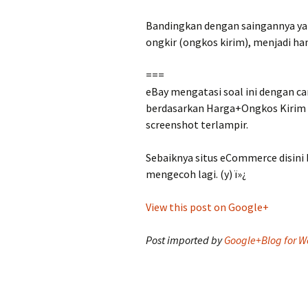
Bandingkan dengan saingannya yan
ongkir (ongkos kirim), menjadi ha
===
eBay mengatasi soal ini dengan 
berdasarkan Harga+Ongkos Kirim 🙂
screenshot terlampir.
Sebaiknya situs eCommerce disini bi
mengecoh lagi. (y) ï»¿
View this post on Google+
Post imported by
Google+Blog for W