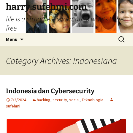
Skip
harry.sufehmi.com
to
life is a struggle – information wants to be
content
free
Search
Menu
for:
Category Archives: Indonesiana
Indonesia dan Cybersecurity
7/3/2024
hacking
,
security
,
social
,
Teknoblogia
sufehmi