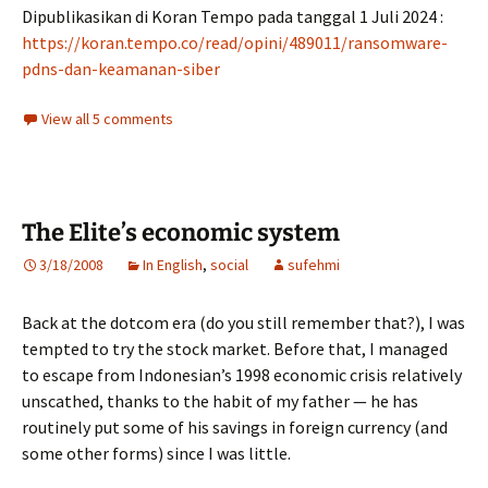
Dipublikasikan di Koran Tempo pada tanggal 1 Juli 2024 :
https://koran.tempo.co/read/opini/489011/ransomware-
pdns-dan-keamanan-siber
View all 5 comments
The Elite’s economic system
3/18/2008
In English
,
social
sufehmi
Back at the dotcom era (do you still remember that?), I was
tempted to try the stock market. Before that, I managed
to escape from Indonesian’s 1998 economic crisis relatively
unscathed, thanks to the habit of my father — he has
routinely put some of his savings in foreign currency (and
some other forms) since I was little.