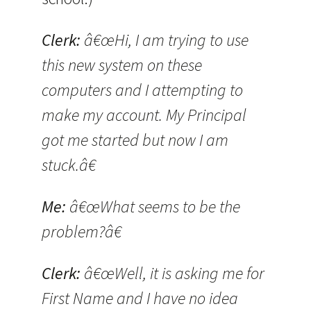
Clerk:
â€œHi, I am trying to use
this new system on these
computers and I attempting to
make my account. My Principal
got me started but now I am
stuck.â€
Me:
â€œWhat seems to be the
problem?â€
Clerk:
â€œWell, it is asking me for
First Name and I have no idea