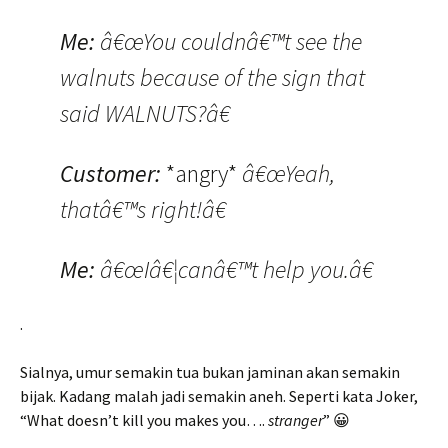
Me:
â€œYou couldnâ€™t see the
walnuts because of the sign that
said WALNUTS?â€
Customer:
*angry*
â€œYeah,
thatâ€™s right!â€
Me:
â€œIâ€¦canâ€™t help you.â€
.
Sialnya, umur semakin tua bukan jaminan akan semakin
bijak. Kadang malah jadi semakin aneh. Seperti kata Joker,
“What doesn’t kill you makes you….
stranger
” 😀