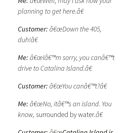
Me:
â€œWell, may I ask how your
planning to get here.â€
Customer:
â€œDown the 405,
duh!â€
Me:
â€œIâ€™m sorry, you canâ€™t
drive to Catalina Island.â€
Customer:
â€œYou canâ€™t?â€
Me:
â€œNo, itâ€™s an island. You
know,
surrounded by water
.â€
Customer:
â€œ
Catalina Island is