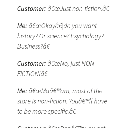
Customer:
â€œJust non-fiction.â€
Me:
â€œOkayâ€¦do you want
history? Or science? Psychology?
Business?â€
Customer:
â€œNo, just NON-
FICTION!â€
Me:
â€œMaâ€™am, most of the
store is non-fiction. Youâ€™ll have
to be more specific.â€