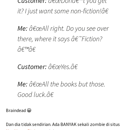
Customer:
â€œDonâ€™t you get
it? I just want some non-fiction!â€
Me:
â€œAll right. Do you see over
there, where it says â€˜Fiction?
â€™â€
Customer:
â€œYes.â€
Me:
â€œAll the books but those.
Good luck.â€
Braindead 😀
Dan dia tidak sendirian. Ada BANYAK sekali zombie di situs