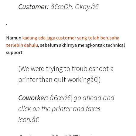
Customer:
â€œOh. Okay.â€
.
Namun
kadang ada juga customer yang telah berusaha
terlebih dahulu
, sebelum akhirnya mengkontak technical
support :
(We were trying to troubleshoot a
printer than quit workingâ€¦)
Coworker:
â€œâ€¦ go ahead and
click on the printer and faxes
icon.â€