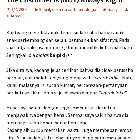
The Customer is (NOT) Always Right
8/4/2008
Sosial
,
suka-duka
,
Teknoblogia
funny
sufehmi
Bagi yang memiliki anak, tentu sudah tahu bahwa anak-
anak berkembang dan selalu berubah-ubah sifatnya. Pada
saat ini, anak saya nomor 3, Umar, memiliki kebiasaan baru.
Seringkali dia
malas
berpikir
🙂
Jika ditanya, kadang jelas terlihat bahwa dia tidak berusaha
berpikir, dan malah langsung menjawab “
nggak tahu
“. Nah,
kalau malasnya ini sudah kumat, pertanyaan-pertanyaan
berikutnya akan sama saja, dijawab dengan “
nggak tahu
”
Maka saya selalu dengan tegas menuntut dia untuk
menjawabnya dengan benar. Sampai saya yakin bahwa dia
memang sudah benar-benar berusaha.
Kadang sih cukup memakan waktu. Juga membebani emosi
kita. Atau kadang kita sebetulnya sedang perlu melakukan