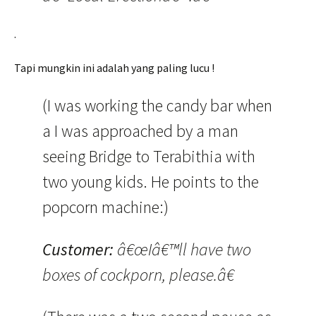
.
Tapi mungkin ini adalah yang paling lucu !
(I was working the candy bar when
a I was approached by a man
seeing Bridge to Terabithia with
two young kids. He points to the
popcorn machine:)
Customer:
â€œIâ€™ll have two
boxes of cockporn, please.â€