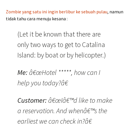
Zombie yang satu ini ingin berlibur ke sebuah pulau
, namun
tidak tahu cara menuju kesana :
(Let it be known that there are
only two ways to get to Catalina
Island: by boat or by helicopter.)
Me:
â€œHotel *****, how can I
help you today?â€
Customer:
â€œIâ€™d like to make
a reservation. And whenâ€™s the
earliest we can check in?â€