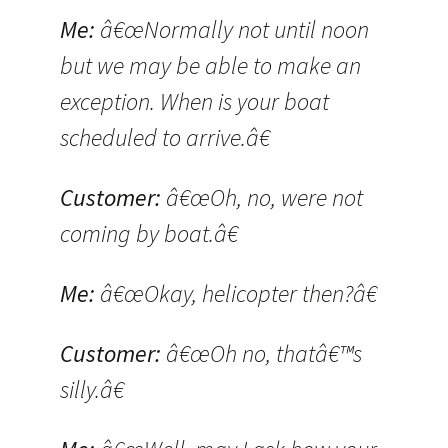
Me:
â€œNormally not until noon
but we may be able to make an
exception. When is your boat
scheduled to arrive.â€
Customer:
â€œOh, no, were not
coming by boat.â€
Me:
â€œOkay, helicopter then?â€
Customer:
â€œOh no, thatâ€™s
silly.â€