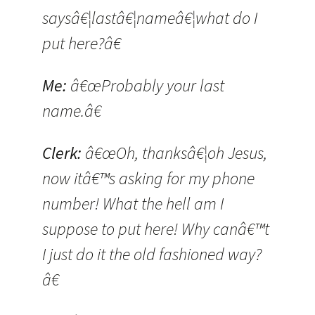
saysâ€¦lastâ€¦nameâ€¦what do I
put here?â€
Me:
â€œProbably your last
name.â€
Clerk:
â€œOh, thanksâ€¦oh Jesus,
now itâ€™s asking for my phone
number! What the hell am I
suppose to put here! Why canâ€™t
I just do it the old fashioned way?
â€