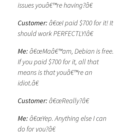
issues youâ€™re having?â€
Customer:
â€œI paid $700 for it! It
should work PERFECTLY!â€
Me:
â€œMaâ€™am, Debian is free.
If you paid $700 for it, all that
means is that youâ€™re an
idiot.â€
Customer:
â€œReally?â€
Me:
â€œYep. Anything else I can
do for you?â€