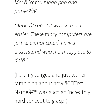
Me:
â€œYou mean pen and
paper?â€
Clerk:
â€œYes! It was so much
easier. These fancy computers are
just so complicated. I never
understand what I am suppose to
do!â€
(I bit my tongue and just let her
ramble on about how â€˜First
Nameâ€™ was such an incredibly
hard concept to grasp.)