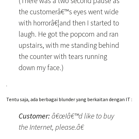
(There was a two second pause as
the customerâ€™s eyes went wide
with horrorâ€¦and then I started to
laugh. He got the popcorn and ran
upstairs, with me standing behind
the counter with tears running
down my face.)
.
Tentu saja, ada berbagai blunder yang berkaitan dengan IT :
Customer:
â€œIâ€™d like to buy
the Internet, please.â€