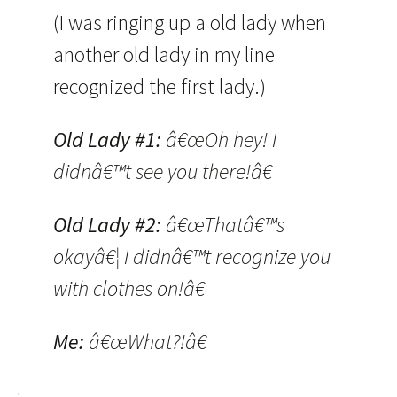
(I was ringing up a old lady when
another old lady in my line
recognized the first lady.)
Old Lady #1:
â€œOh hey! I
didnâ€™t see you there!â€
Old Lady #2:
â€œThatâ€™s
okayâ€¦ I didnâ€™t recognize you
with clothes on!â€
Me:
â€œWhat?!â€
.