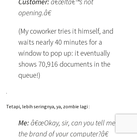
Customer:
â€œItâ€™s not
opening.â€
(My coworker tries it himself, and
waits nearly 40 minutes for a
window to pop up: it eventually
shows 70,916 documents in the
queue!)
.
Tetapi, lebih seringnya, ya, zombie lagi :
Me:
â€œOkay, sir, can you tell me
the brand of your computer?â€