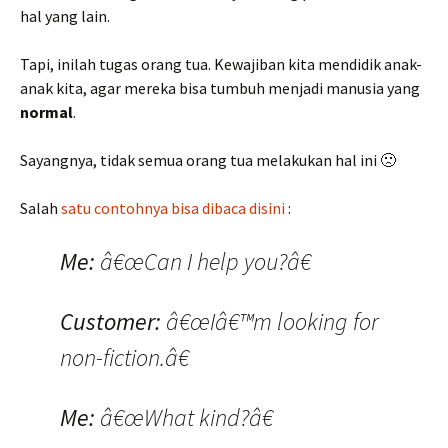
hal yang lain.
Tapi, inilah tugas orang tua. Kewajiban kita mendidik anak-
anak kita, agar mereka bisa tumbuh menjadi manusia yang
normal
.
Sayangnya, tidak semua orang tua melakukan hal ini 🙁
Salah
satu contohnya bisa dibaca disini
:
Me:
â€œCan I help you?â€
Customer:
â€œIâ€™m looking for
non-fiction.â€
Me:
â€œWhat kind?â€