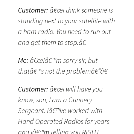
Customer:
â€œI think someone is
standing next to your satellite with
a ham radio. You need to run out
and get them to stop.â€
Me:
â€œIâ€™m sorry sir, but
thatâ€™s not the problemâ€“â€
Customer:
â€œI will have you
know, son, I am a Gunnery
Sergeant. Iâ€™ve worked with
Hand Operated Radios for years
and Iâ€™m telling you RIGHT