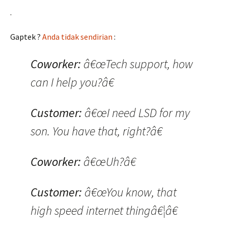
.
Gaptek ?
Anda tidak sendirian
:
Coworker:
â€œTech support, how
can I help you?â€
Customer:
â€œI need LSD for my
son. You have that, right?â€
Coworker:
â€œUh?â€
Customer:
â€œYou know, that
high speed internet thingâ€¦â€