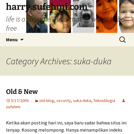
Skip
harry.sufehmi.com
to
life is a struggle – information wants to be
content
free
Search
Menu
for:
Category Archives: suka-duka
Old & New
3/17/2009
old-blog
,
security
,
suka-duka
,
Teknoblogia
sufehmi
Ketika akan posting hari ini, saya baru sadar bahwa situs ini
lenyap. Kosong melompong. Hanya menampilkan indeks