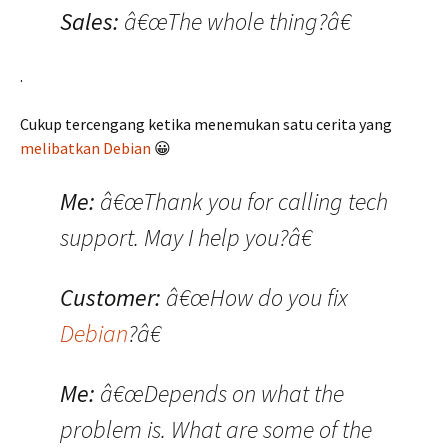
Sales:
â€œThe whole thing?â€
.
Cukup tercengang ketika menemukan satu cerita yang
melibatkan Debian
😀
Me:
â€œThank you for calling tech
support. May I help you?â€
Customer:
â€œHow do you fix
Debian
?â€
Me:
â€œDepends on what the
problem is. What are some of the