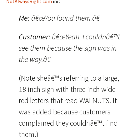
NotAlwaysRight.com
ini :
Me:
â€œYou found them.â€
Customer:
â€œYeah. I couldnâ€™t
see them because the sign was in
the way.â€
(Note sheâ€™s referring to a large,
18 inch sign with three inch wide
red letters that read WALNUTS. It
was added because customers
complained they couldnâ€™t find
them.)