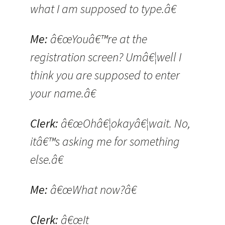
what I am supposed to type.â€
Me:
â€œYouâ€™re at the
registration screen? Umâ€¦well I
think you are supposed to enter
your name.â€
Clerk:
â€œOhâ€¦okayâ€¦wait. No,
itâ€™s asking me for something
else.â€
Me:
â€œWhat now?â€
Clerk:
â€œIt