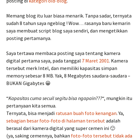
posting di
kategori old-blog
.
Memang blog itu luar biasa menarik. Tanpa sadar, ternyata
sudah 8 tahun saya ngeblog ! Wow… rasanya baru kemarin
saya membuat script blog saya sendiri, dan mengetikkan
posting pertamanya.
Saya tertawa membaca posting saya tentang kamera
digital pertama saya, pada tanggal
7 Maret 2001
. Kamera
tersebut merk Intel, dan memiliki kapasitas simpan
memory sebesar 8 MB. Yak, 8 Megabytes saudara-saudara –
BUKAN Gigabytes 😀
“
Kapasitas cuma secuil segitu bisa ngapain???
“, mungkin itu
pertanyaan kita semua.
Ternyata, bisa menjadi
ratusan buah foto kenangan
. Ya,
sebagian besar foto-foto di halaman tersebut
adalah
berasal dari kamera digital yang super cemen ini 🙂
(ya, saking cemennya, bahkan
foto-foto tersebut tidak ada