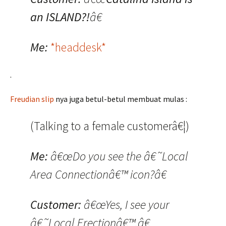
an ISLAND?!
â€
Me:
*headdesk*
.
Freudian slip
nya juga betul-betul membuat mulas :
(Talking to a female customerâ€¦)
Me:
â€œDo you see the â€˜Local
Area Connectionâ€™ icon?â€
Customer:
â€œYes, I see your
â€˜Local Erectionâ€™.â€