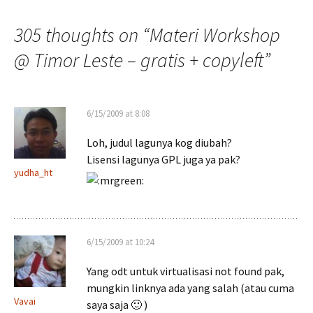
navigation
305 thoughts on “
Materi Workshop
@ Timor Leste – gratis + copyleft
”
6/15/2009 at 8:08
Loh, judul lagunya kog diubah?
Lisensi lagunya GPL juga ya pak?
yudha_ht
6/15/2009 at 10:24
Yang odt untuk virtualisasi not found pak,
mungkin linknya ada yang salah (atau cuma
Vavai
saya saja 🙂 )