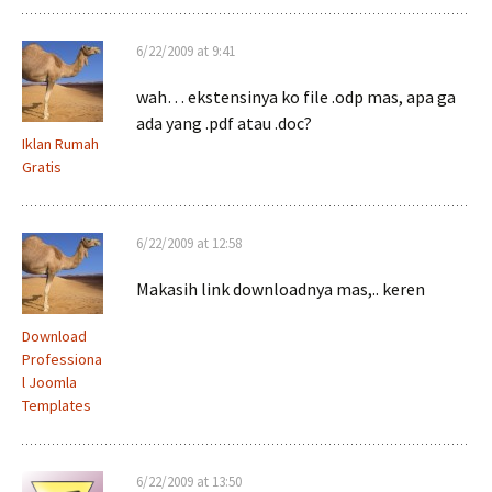
6/22/2009 at 9:41
wah… ekstensinya ko file .odp mas, apa ga
ada yang .pdf atau .doc?
Iklan Rumah
Gratis
6/22/2009 at 12:58
Makasih link downloadnya mas,.. keren
Download
Professiona
l Joomla
Templates
6/22/2009 at 13:50