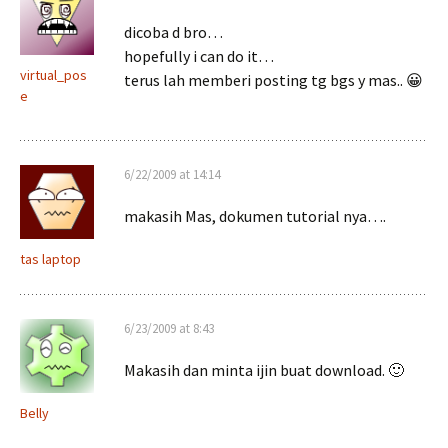
dicoba d bro…
hopefully i can do it…
virtual_pos
terus lah memberi posting tg bgs y mas.. 😀
e
6/22/2009 at 14:14
makasih Mas, dokumen tutorial nya….
tas laptop
6/23/2009 at 8:43
Makasih dan minta ijin buat download. 🙂
Belly