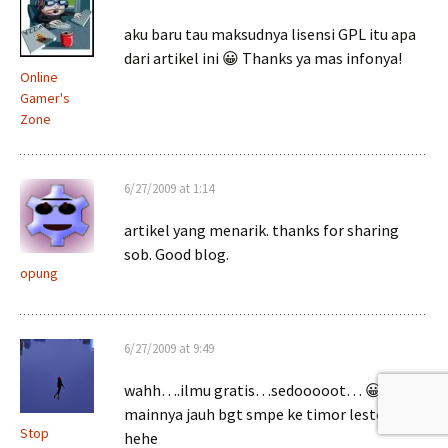
aku baru tau maksudnya lisensi GPL itu apa
dari artikel ini 😀 Thanks ya mas infonya!
Online
Gamer's
Zone
6/27/2009 at 1:14
artikel yang menarik. thanks for sharing
sob. Good blog.
opung
6/27/2009 at 9:49
wahh….ilmu gratis…sedooooot… 😀
mainnya jauh bgt smpe ke timor leste…
Stop
hehe