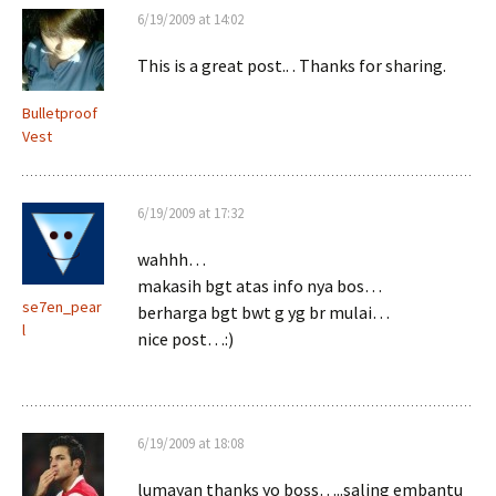
6/19/2009 at 14:02
This is a great post.. . Thanks for sharing.
Bulletproof
Vest
6/19/2009 at 17:32
wahhh…
makasih bgt atas info nya bos…
se7en_pear
berharga bgt bwt g yg br mulai…
l
nice post…:)
6/19/2009 at 18:08
lumayan thanks yo boss…..saling embantu