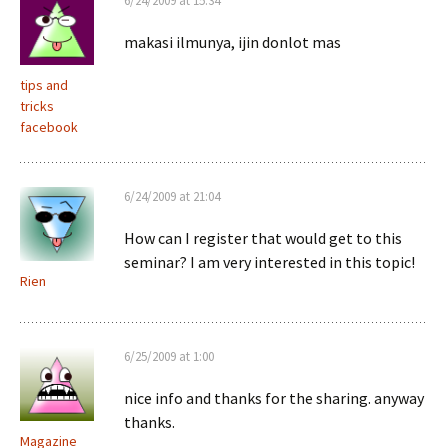
6/24/2009 at 15:34
makasi ilmunya, ijin donlot mas
tips and
tricks
facebook
6/24/2009 at 21:04
How can I register that would get to this
seminar? I am very interested in this topic!
Rien
6/25/2009 at 1:00
nice info and thanks for the sharing. anyway
thanks.
Magazine