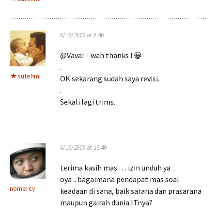
6/16/2009 at 6:40
@Vavai – wah thanks ! 😀
.
sufehmi
OK sekarang sudah saya revisi.
.
Sekali lagi trims.
6/16/2009 at 13:40
terima kasih mas … izin unduh ya …
oya .. bagaimana pendapat mas soal
nomercy
keadaan di sana, baik sarana dan prasarana
maupun gairah dunia ITnya?