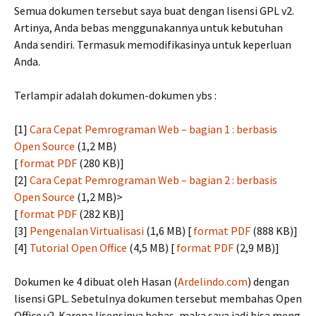
Semua dokumen tersebut saya buat dengan lisensi GPL v2.
Artinya, Anda bebas menggunakannya untuk kebutuhan
Anda sendiri. Termasuk memodifikasinya untuk keperluan
Anda.
Terlampir adalah dokumen-dokumen ybs :
[1]
Cara Cepat Pemrograman Web – bagian 1 : berbasis
Open Source
(1,2 MB)
[
format PDF
(280 KB)]
[2]
Cara Cepat Pemrograman Web – bagian 2 : berbasis
Open Source
(1,2 MB)>
[
format PDF
(282 KB)]
[3]
Pengenalan Virtualisasi
(1,6 MB) [
format PDF
(888 KB)]
[4]
Tutorial Open Office
(4,5 MB) [
format PDF
(2,9 MB)]
Dokumen ke 4 dibuat oleh Hasan (
Ardelindo.com
) dengan
lisensi GPL. Sebetulnya dokumen tersebut membahas Open
Office v2. Karena lisensinya bebas, maka saya jadi bisa meng