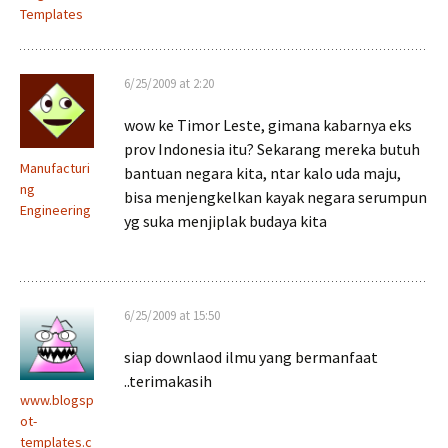
Templates
6/25/2009 at 2:20
wow ke Timor Leste, gimana kabarnya eks
prov Indonesia itu? Sekarang mereka butuh
Manufacturi
bantuan negara kita, ntar kalo uda maju,
ng
bisa menjengkelkan kayak negara serumpun
Engineering
yg suka menjiplak budaya kita
6/25/2009 at 15:50
siap downlaod ilmu yang bermanfaat
..terimakasih
www.blogsp
ot-
templates.c