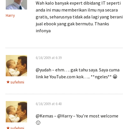
Wah kalo banyak expert dibidang IT seperti
anda ini mau memberikan ilmu nya secara
Harry
gratis, seharusnya tidak ada lagi yang berani
jual ebook yang gak bermutu. Thanks
infonya
6/16/2009 at 6:39
@yudah – ehm…. gak tahu saya. Saya cuma
link ke YouTube.com kok….. **ngeles** 😀
sufehmi
6/16/2009 at 6:40
@Kemas – @Harry – You’re most welcome
🙂
sufehmi