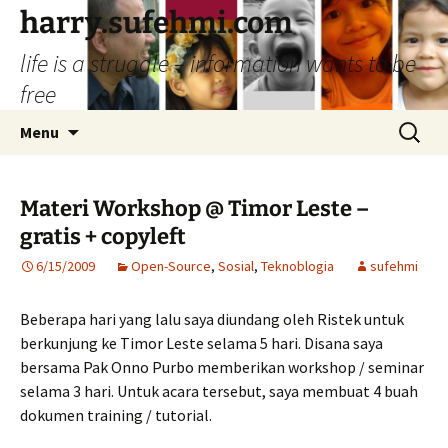
Skip
harry.sufehmi.com
to
life is a struggle – information wants to be
content
free
Search
Menu
for:
Materi Workshop @ Timor Leste –
gratis + copyleft
6/15/2009
Open-Source
,
Sosial
,
Teknoblogia
sufehmi
Beberapa hari yang lalu saya diundang oleh Ristek untuk
berkunjung ke Timor Leste selama 5 hari. Disana saya
bersama Pak Onno Purbo memberikan workshop / seminar
selama 3 hari. Untuk acara tersebut, saya membuat 4 buah
dokumen training / tutorial.