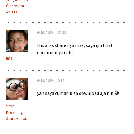
Camps for
Adults
6/18/2009 at 22:53
thx atas share nya mas, saya ijin lihat
documennya dulu
lafa
6/19/2009 at 0:17
yah saya cuman bisa download aja nih 😀
Stop
Dreaming
Start Action