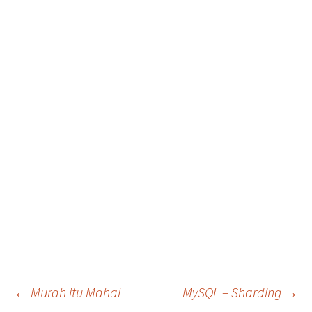
Post
←
Murah itu Mahal
MySQL – Sharding
→