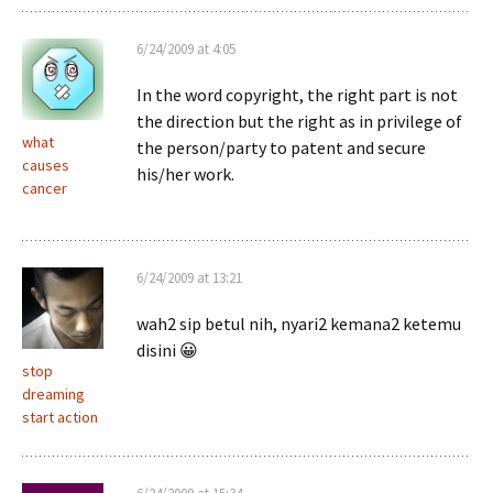
6/24/2009 at 4:05
In the word copyright, the right part is not
the direction but the right as in privilege of
what
the person/party to patent and secure
causes
his/her work.
cancer
6/24/2009 at 13:21
wah2 sip betul nih, nyari2 kemana2 ketemu
disini 😀
stop
dreaming
start action