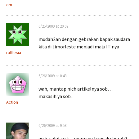
om
6/25/2009 at 20:07
mudah2an dengan gebrakan bapak saudara
kita di timorleste menjadi maju IT nya
rafflesia
6/26/2009 at 0:48
wah, mantap nich artikelnya sob…
makasih ya sob..
Action
6/26/2009 at 9:58
wah, salut pak…memang banyak daerah2