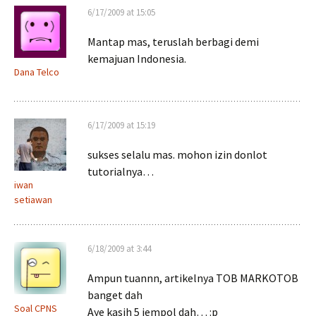
6/17/2009 at 15:05
Mantap mas, teruslah berbagi demi
kemajuan Indonesia.
Dana Telco
6/17/2009 at 15:19
sukses selalu mas. mohon izin donlot
tutorialnya…
iwan
setiawan
6/18/2009 at 3:44
Ampun tuannn, artikelnya TOB MARKOTOB
banget dah
Soal CPNS
Aye kasih 5 jempol dah… :p