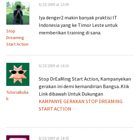
6/23/2009 at 13:09
Iya denger2 makin banyak praktisi IT
Indonesia yang ke Timor Leste untuk
Stop
memberikan training di sana.
Dreaming
Start Action
6/23/2009 at 14:16
Stop DrEaMing Start Action, Kampanyekan
gerakan ini demi kemandirian Bangsa..Klik
Tutorialkulia
Link dibawah Untuk Dukungan
h
KAMPANYE GERAKAN STOP DREAMING
START ACTION
6/23/2009 at 14:35