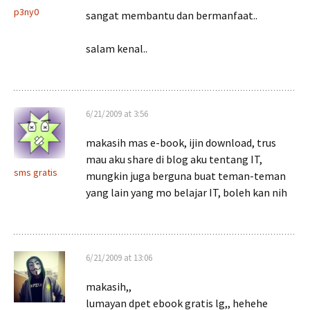
p3ny0
sangat membantu dan bermanfaat..
salam kenal..
6/21/2009 at 3:56
makasih mas e-book, ijin download, trus
mau aku share di blog aku tentang IT,
sms gratis
mungkin juga berguna buat teman-teman
yang lain yang mo belajar IT, boleh kan nih
6/21/2009 at 13:06
makasih,,
lumayan dpet ebook gratis lg,, hehehe