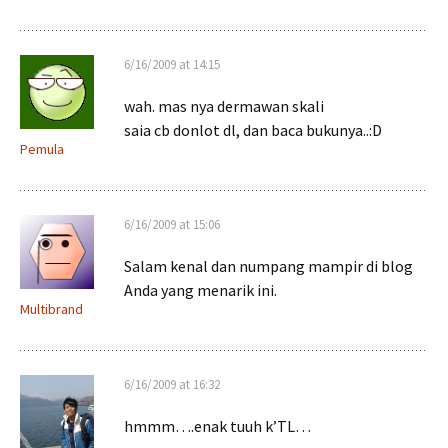
6/16/2009 at 14:15
wah. mas nya dermawan skali
saia cb donlot dl, dan baca bukunya..:D
Pemula
6/16/2009 at 15:06
Salam kenal dan numpang mampir di blog
Anda yang menarik ini.
Multibrand
6/16/2009 at 16:32
hmmm….enak tuuh k’TL…