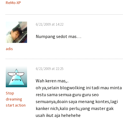
ReMo-XP
6/21/2009 at 14:22
Numpang sedot mas…
adis
6/21/2009 at 22:25
Wah keren mas,..
oh ya,selain blogwolking ini tadi mau minta
Stop
restu sama semua guru guru seo
dreaming
semuanya,doain saya menang kontes,lagi
start action
kanker nich,kalo perlu,yang master gak
usah ikut aja hehehehe