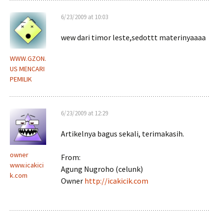
6/23/2009 at 10:03
wew dari timor leste,sedottt materinyaaaa
WWW.GZON.
US MENCARI
PEMILIK
6/23/2009 at 12:29
Artikelnya bagus sekali, terimakasih.
owner
From:
www.icakici
Agung Nugroho (celunk)
k.com
Owner
http://icakicik.com