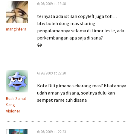
6/26/2009 at 19:48
ternyata ada istilah copyleft juga toh…
btw boleh dong mas sharing
manginfera
pengalamannya selama di timor leste, ada
perkembangan apa saja di sana?
😀
6/26/2009 at 22:20
Kota Dili gimana sekarang mas? Kliatannya
udah aman ya disana, soalnya dulu kan
Rusli Zainal
sempet rame tuh disana
Sang
Visioner
6/26/2009 at 22:23