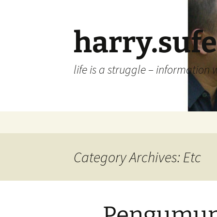
Skip
to
content
harry.suf
life is a struggle – information 
Category Archives: Etc
Pengumum