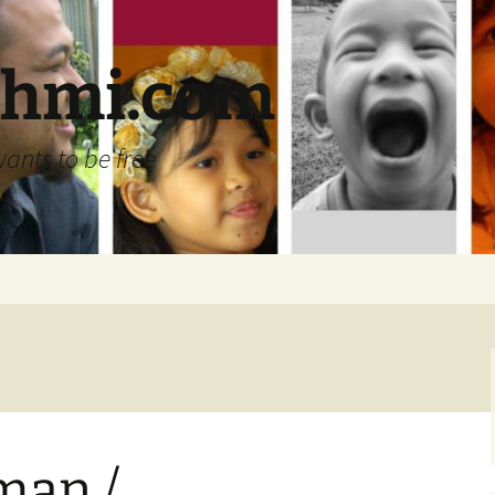
ehmi.com
wants to be free
an /