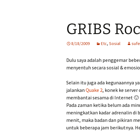
GRIBS Roc
8/18/2009
Etc
,
Sosial
suf
Dulu saya adalah penggemar beber
menyentuh secara sosial & emosio
Selain itu juga ada kegunaannya ya
jalankan
Quake 2
, konek ke server
membantai sesama di Internet 🙂
Pada zaman ketika belum ada minu
meningkatkan kadar adrenalin di b
menit, maka badan dan pikiran men
untuk beberapa jam berikutnya. 