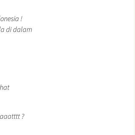
onesia !
a di dalam
ihat
aaatttt ?