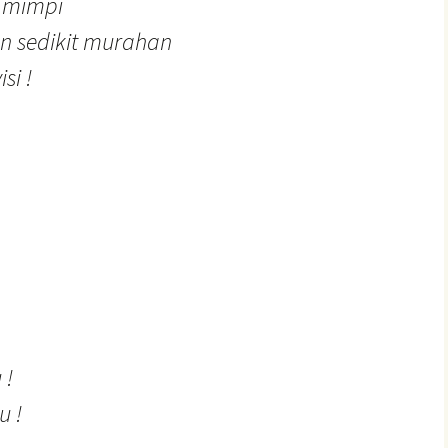
l mimpi
 sedikit murahan
si !
 !
u !