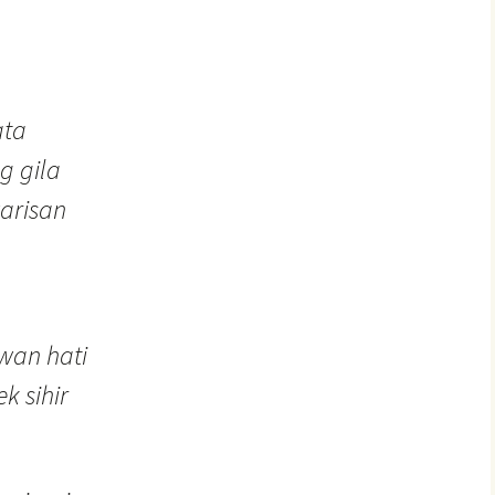
ata
g gila
warisan
wan hati
k sihir